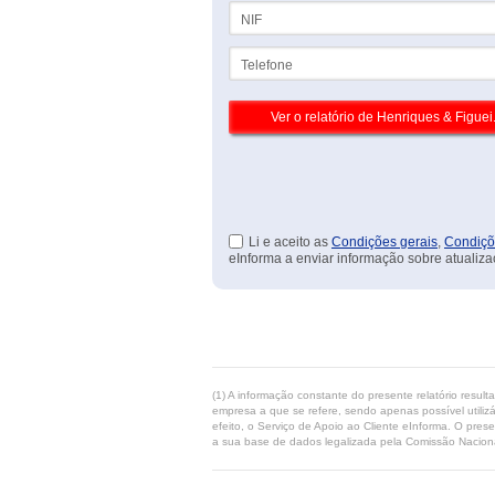
NIF
Telefone
Li e aceito as
Condições gerais
,
Condiçõ
eInforma a enviar informação sobre atualiza
(1) A informação constante do presente relatório resul
empresa a que se refere, sendo apenas possível utilizá
efeito, o Serviço de Apoio ao Cliente eInforma. O pres
a sua base de dados legalizada pela Comissão Naciona