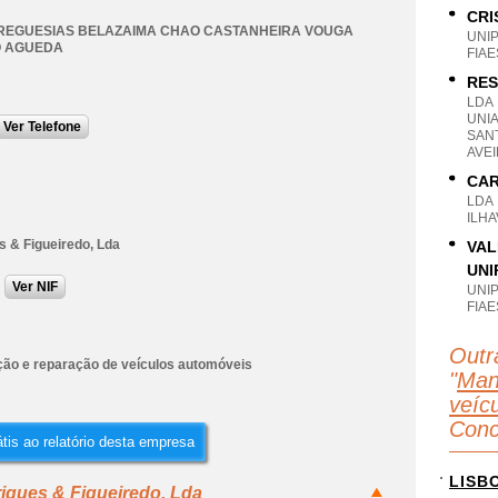
CRI
REGUESIAS BELAZAIMA CHAO CASTANHEIRA VOUGA
UNI
 AGUEDA
FIAE
RES
LDA
UNIA
Ver Telefone
SANT
AVE
CAR
LDA
ILHA
s & Figueiredo, Lda
VAL
UNI
Ver NIF
UNI
FIAE
Outr
ão e reparação de veículos automóveis
"
Man
veícu
Conc
tis ao relatório desta empresa
LISB
iques & Figueiredo, Lda