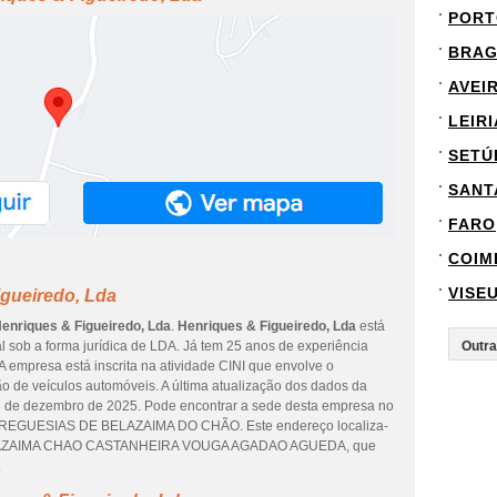
PORT
BRA
AVEI
LEIRI
SETÚ
SANT
FARO
COIM
VISE
igueiredo, Lda
enriques & Figueiredo, Lda
.
Henriques & Figueiredo, Lda
está
al sob a forma jurídica de LDA. Já tem 25 anos de experiência
 empresa está inscrita na atividade CINI que envolve o
 de veículos automóveis. A última atualização dos dados da
3 de dezembro de 2025. Pode encontrar a sede desta empresa no
FREGUESIAS DE BELAZAIMA DO CHÃO. Este endereço localiza-
ELAZAIMA CHAO CASTANHEIRA VOUGA AGADAO AGUEDA, que
.