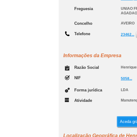
Freguesia
UNIAO F
AGADAO
Concelho
AVEIRO
Telefone
23462...
Informações da Empresa
Razão Social
Henrique
NIF
5058...
Forma jurídica
LDA
Atividade
Manutenç
Aceda grá
Localização Geográfica de Henr