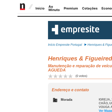
Início Empresite Portugal
Henriques & Figuei
Henriques & Figueired
Manutenção e reparação de v
AGUEDA
(
0
votos)
Endereço e contato
Morada
IGREJA,
CHÃO
,
U
VOUGA 
Ver Mapa