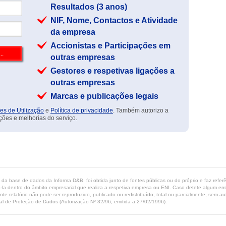
Resultados (3 anos)
NIF, Nome, Contactos e Atividade
da empresa
Accionistas e Participações em
outras empresas
Gestores e respetivas ligações a
outras empresas
Marcas e publicações legais
es de Utilização
e
Política de privacidade
. Também autorizo a
ções e melhorias do serviço.
ta da base de dados da Informa D&B, foi obtida junto de fontes públicas ou do próprio e faz refe
-la dentro do âmbito empresarial que realiza a respetiva empresa ou ENI. Caso detete algum erro 
ente relatório não pode ser reproduzido, publicado ou redistribuído, total ou parcialmente, sem
l de Proteção de Dados (Autorização Nº 32/96, emitida a 27/02/1996).