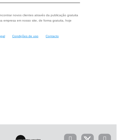
ncontrar novos clientes através da publicação gratuita
a empresa em nosso site, de forma gratuita, hoje
ugal
Condições de uso
Contacto