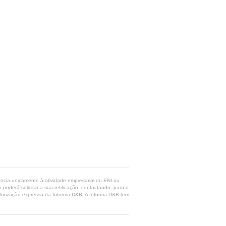
rência unicamente à atividade empresarial do ENI ou
poderá solicitar a sua retificação, contactando, para o
 autorização expressa da Informa D&B. A Informa D&B tem