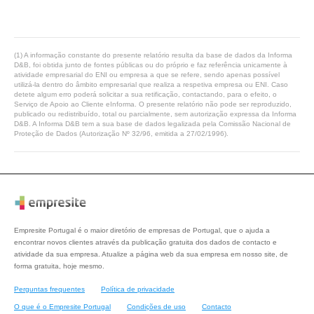
(1) A informação constante do presente relatório resulta da base de dados da Informa
D&B, foi obtida junto de fontes públicas ou do próprio e faz referência unicamente à
atividade empresarial do ENI ou empresa a que se refere, sendo apenas possível
utilizá-la dentro do âmbito empresarial que realiza a respetiva empresa ou ENI. Caso
detete algum erro poderá solicitar a sua retificação, contactando, para o efeito, o
Serviço de Apoio ao Cliente eInforma. O presente relatório não pode ser reproduzido,
publicado ou redistribuído, total ou parcialmente, sem autorização expressa da Informa
D&B. A Informa D&B tem a sua base de dados legalizada pela Comissão Nacional de
Proteção de Dados (Autorização Nº 32/96, emitida a 27/02/1996).
Empresite Portugal é o maior diretório de empresas de Portugal, que o ajuda a
encontrar novos clientes através da publicação gratuita dos dados de contacto e
atividade da sua empresa. Atualize a página web da sua empresa em nosso site, de
forma gratuita, hoje mesmo.
Perguntas frequentes
Política de privacidade
O que é o Empresite Portugal
Condições de uso
Contacto