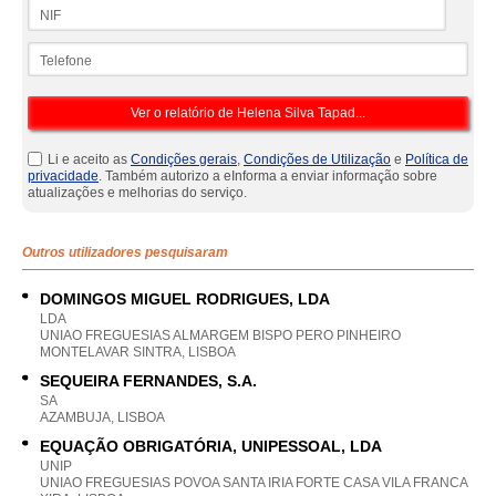
NIF
Telefone
Li e aceito as
Condições gerais
,
Condições de Utilização
e
Política de
privacidade
. Também autorizo a eInforma a enviar informação sobre
atualizações e melhorias do serviço.
Outros utilizadores pesquisaram
DOMINGOS MIGUEL RODRIGUES, LDA
LDA
UNIAO FREGUESIAS ALMARGEM BISPO PERO PINHEIRO
MONTELAVAR SINTRA, LISBOA
SEQUEIRA FERNANDES, S.A.
SA
AZAMBUJA, LISBOA
EQUAÇÃO OBRIGATÓRIA, UNIPESSOAL, LDA
UNIP
UNIAO FREGUESIAS POVOA SANTA IRIA FORTE CASA VILA FRANCA