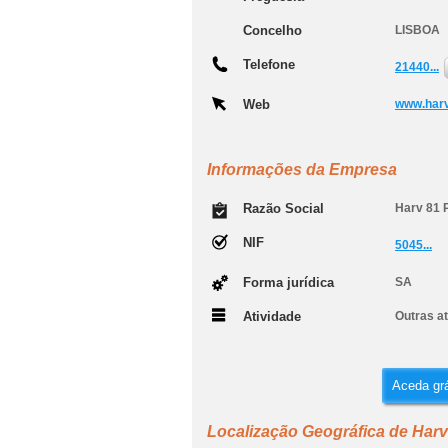
Concelho
LISBOA
Telefone
21440...
Web
www.har
Informações da Empresa
Razão Social
Harv 81 P
NIF
5045...
Forma jurídica
SA
Atividade
Outras at
Aceda grá
Localização Geográfica de Harv 