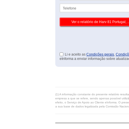
Telefone
Li e aceito as
Condições gerais
,
Condiçõ
eInforma a enviar informação sobre atualiza
(1) A informação constante do presente relatório resul
empresa a que se refere, sendo apenas possível utilizá
efeito, o Serviço de Apoio ao Cliente eInforma. O pres
a sua base de dados legalizada pela Comissão Naciona