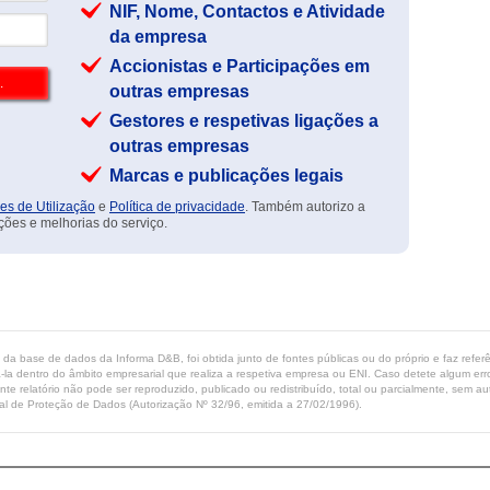
NIF, Nome, Contactos e Atividade
da empresa
Accionistas e Participações em
outras empresas
Gestores e respetivas ligações a
outras empresas
Marcas e publicações legais
es de Utilização
e
Política de privacidade
. Também autorizo a
ções e melhorias do serviço.
ta da base de dados da Informa D&B, foi obtida junto de fontes públicas ou do próprio e faz refe
-la dentro do âmbito empresarial que realiza a respetiva empresa ou ENI. Caso detete algum erro 
ente relatório não pode ser reproduzido, publicado ou redistribuído, total ou parcialmente, sem
l de Proteção de Dados (Autorização Nº 32/96, emitida a 27/02/1996).