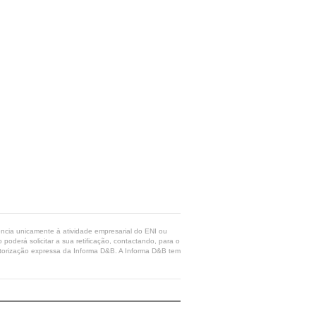
rência unicamente à atividade empresarial do ENI ou
poderá solicitar a sua retificação, contactando, para o
 autorização expressa da Informa D&B. A Informa D&B tem