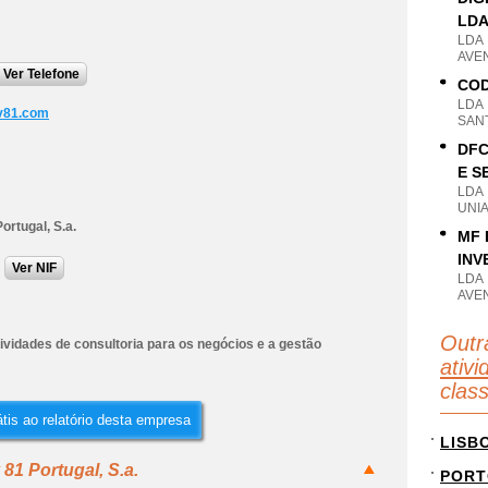
LD
LDA
AVEN
Ver Telefone
COD
LDA
v81.com
SANT
DFC
E S
LDA
UNIA
ortugal, S.a.
MF 
INV
Ver NIF
LDA
AVEN
Outr
ividades de consultoria para os negócios e a gestão
ativi
clas
tis ao relatório desta empresa
LISB
81 Portugal, S.a.
PORT