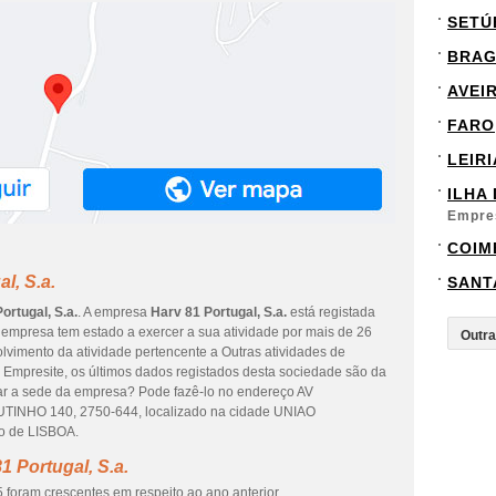
SETÚ
BRA
AVEI
FARO
LEIRI
ILHA
Empre
COIM
l, S.a.
SANT
ortugal, S.a.
. A empresa
Harv 81 Portugal, S.a.
está registada
empresa tem estado a exercer a sua atividade por mais de 26
lvimento da atividade pertencente a Outras atividades de
m Empresite, os últimos dados registados desta sociedade são da
itar a sede da empresa? Pode fazê-lo no endereço AV
HO 140, 2750-644, localizado na cidade UNIAO
o de LISBOA.
 Portugal, S.a.
 foram crescentes em respeito ao ano anterior.