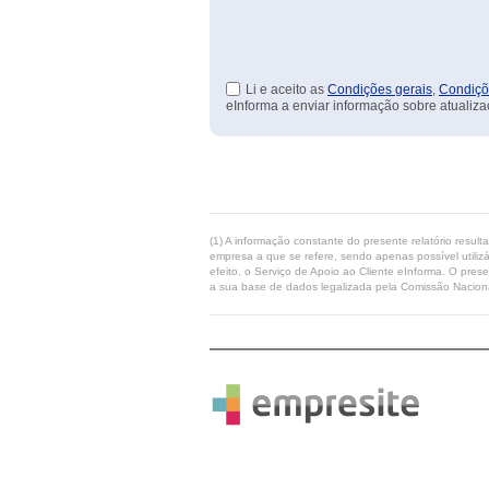
Li e aceito as
Condições gerais
,
Condiçõ
eInforma a enviar informação sobre atualiza
(1) A informação constante do presente relatório resul
empresa a que se refere, sendo apenas possível utilizá
efeito, o Serviço de Apoio ao Cliente eInforma. O pres
a sua base de dados legalizada pela Comissão Naciona