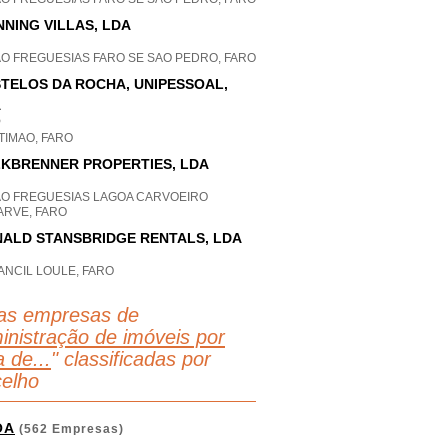
NNING VILLAS, LDA
AO FREGUESIAS FARO SE SAO PEDRO, FARO
TELOS DA ROCHA, UNIPESSOAL,
A
P
TIMAO, FARO
KBRENNER PROPERTIES, LDA
AO FREGUESIAS LAGOA CARVOEIRO
ARVE, FARO
ALD STANSBRIDGE RENTALS, LDA
ANCIL LOULE, FARO
as empresas de
inistração de imóveis por
 de...
" classificadas por
elho
OA
(562 Empresas)