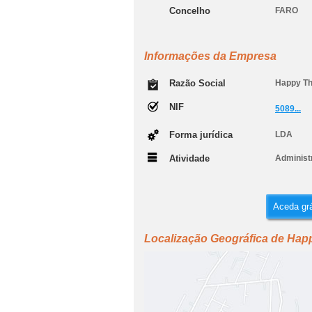
Concelho
FARO
Informações da Empresa
Razão Social
Happy Th
NIF
5089...
Forma jurídica
LDA
Atividade
Administ
Aceda grá
Localização Geográfica de Hap