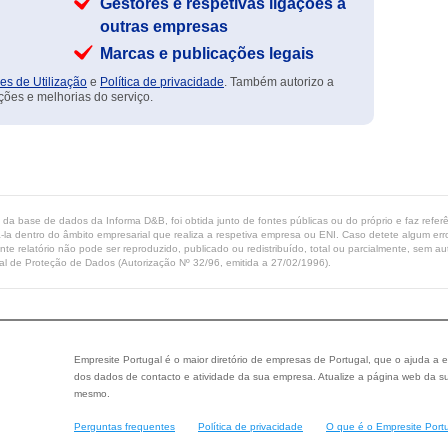
Gestores e respetivas ligações a
outras empresas
Marcas e publicações legais
es de Utilização
e
Política de privacidade
. Também autorizo a
ções e melhorias do serviço.
ta da base de dados da Informa D&B, foi obtida junto de fontes públicas ou do próprio e faz refe
-la dentro do âmbito empresarial que realiza a respetiva empresa ou ENI. Caso detete algum erro 
ente relatório não pode ser reproduzido, publicado ou redistribuído, total ou parcialmente, sem
l de Proteção de Dados (Autorização Nº 32/96, emitida a 27/02/1996).
Empresite Portugal é o maior diretório de empresas de Portugal, que o ajuda a e
dos dados de contacto e atividade da sua empresa. Atualize a página web da su
mesmo.
Perguntas frequentes
Política de privacidade
O que é o Empresite Port