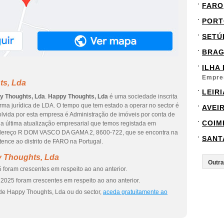
FARO
PORT
SETÚ
BRA
ILHA
Empre
ts, Lda
LEIRI
y Thoughts, Lda
.
Happy Thoughts, Lda
é uma sociedade inscrita
orma jurídica de LDA. O tempo que tem estado a operar no sector é
AVEI
olvida por esta empresa é Administração de imóveis por conta de
COIM
da última atualização empresarial que temos registada em
endereço R DOM VASCO DA GAMA 2, 8600-722, que se encontra na
SANT
ce ao distrito de FARO na Portugal.
y Thoughts, Lda
 foram crescentes em respeito ao ano anterior.
2025 foram crescentes em respeito ao ano anterior.
de Happy Thoughts, Lda ou do sector,
aceda gratuitamente ao