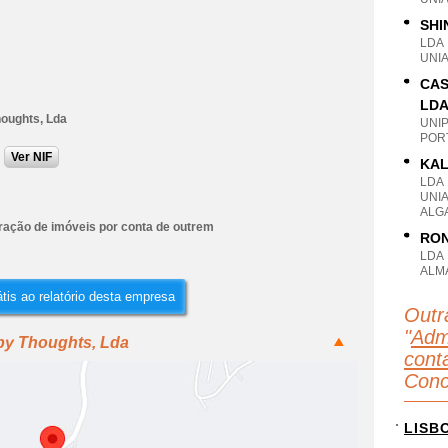
SHI
LDA
UNI
CAS
LD
oughts, Lda
UNI
POR
Ver NIF
KAL
LDA
UNI
ALG
ração de imóveis por conta de outrem
RON
LDA
ALM
tis ao relatório desta empresa
Outr
"
Adm
py Thoughts, Lda
conta
Conc
LISB