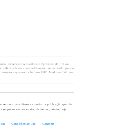
rência unicamente à atividade empresarial do ENI ou
poderá solicitar a sua retificação, contactando, para o
 autorização expressa da Informa D&B. A Informa D&B tem
ncontrar novos clientes através da publicação gratuita
a empresa em nosso site, de forma gratuita, hoje
ugal
Condições de uso
Contacto