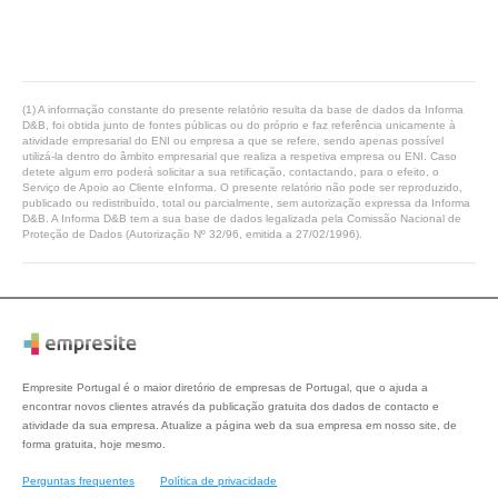
(1) A informação constante do presente relatório resulta da base de dados da Informa
D&B, foi obtida junto de fontes públicas ou do próprio e faz referência unicamente à
atividade empresarial do ENI ou empresa a que se refere, sendo apenas possível
utilizá-la dentro do âmbito empresarial que realiza a respetiva empresa ou ENI. Caso
detete algum erro poderá solicitar a sua retificação, contactando, para o efeito, o
Serviço de Apoio ao Cliente eInforma. O presente relatório não pode ser reproduzido,
publicado ou redistribuído, total ou parcialmente, sem autorização expressa da Informa
D&B. A Informa D&B tem a sua base de dados legalizada pela Comissão Nacional de
Proteção de Dados (Autorização Nº 32/96, emitida a 27/02/1996).
Empresite Portugal é o maior diretório de empresas de Portugal, que o ajuda a
encontrar novos clientes através da publicação gratuita dos dados de contacto e
atividade da sua empresa. Atualize a página web da sua empresa em nosso site, de
forma gratuita, hoje mesmo.
Perguntas frequentes
Política de privacidade