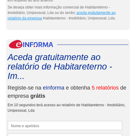
em respeito ao ano anterior.
Se deseja obter mais informação comercial de Habitareterno -
Imobiliário, Unipessoal, Lda ou do sector,
aceda gratuitamente ao
relatório da empresa
Habitareterno - Imobiliário, Unipessoal, Lda.
eInf
Aceda gratuitamente ao
relatório de Habitareterno -
Im...
Registe-se na
eInforma
e obtenha
5 relatórios
de
empresa
grátis
Em 10 segundos terá acesso ao relatório de Habitareterno - Imobiliário,
Unipessoal, Lda
Nome e apelidos
Email