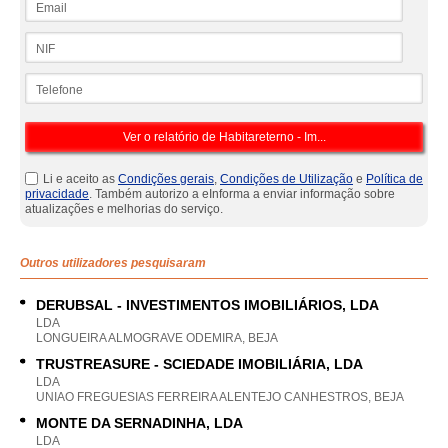
NIF
Telefone
Li e aceito as
Condições gerais
,
Condições de Utilização
e
Política de
privacidade
. Também autorizo a eInforma a enviar informação sobre
atualizações e melhorias do serviço.
Outros utilizadores pesquisaram
DERUBSAL - INVESTIMENTOS IMOBILIÁRIOS, LDA
LDA
LONGUEIRA ALMOGRAVE ODEMIRA, BEJA
TRUSTREASURE - SCIEDADE IMOBILIÁRIA, LDA
LDA
UNIAO FREGUESIAS FERREIRA ALENTEJO CANHESTROS, BEJA
MONTE DA SERNADINHA, LDA
LDA