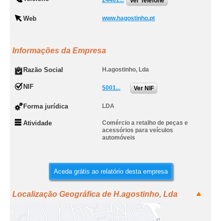
24481...
Ver Telefone
Web
www.hagostinho.pt
Informações da Empresa
Razão Social
H.agostinho, Lda
NIF
5001...
Ver NIF
Forma jurídica
LDA
Atividade
Comércio a retalho de peças e
acessórios para veículos
automóveis
Aceda grátis ao relatório desta empresa
Localização Geográfica de H.agostinho, Lda