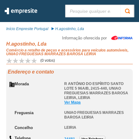
Pesquisar:
Início Empresite Portugal
H.agostinho, Lda
Informação oferecida por
H.agostinho, Lda
Comércio a retalho de peças e acessórios para veículos automóveis,
UNIAO FREGUESIAS MARRAZES BAROSA LEIRIA
(
0
votos)
Endereço e contato
Morada
R ANTÓNIO DO ESPÍRITO SANTO
LOTE 5 96A/B, 2415-440
,
UNIAO
FREGUESIAS MARRAZES BAROSA
LEIRIA
,
LEIRIA
Ver Mapa
Freguesia
UNIAO FREGUESIAS MARRAZES
BAROSA LEIRIA
Concelho
LEIRIA
Telefone