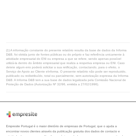
(1) A informação constante do presente relatório resulta da base de dados da Informa
D&B, foi obtida junto de fontes públicas ou do próprio e faz referência unicamente à
atividade empresarial do ENI ou empresa a que se refere, sendo apenas possível
utilizá-la dentro do âmbito empresarial que realiza a respetiva empresa ou ENI. Caso
detete algum erro poderá solicitar a sua retificação, contactando, para o efeito, o
Serviço de Apoio ao Cliente eInforma. O presente relatório não pode ser reproduzido,
publicado ou redistribuído, total ou parcialmente, sem autorização expressa da Informa
D&B. A Informa D&B tem a sua base de dados legalizada pela Comissão Nacional de
Proteção de Dados (Autorização Nº 32/96, emitida a 27/02/1996).
Empresite Portugal é o maior diretório de empresas de Portugal, que o ajuda a
encontrar novos clientes através da publicação gratuita dos dados de contacto e