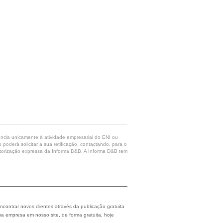
rência unicamente à atividade empresarial do ENI ou
poderá solicitar a sua retificação, contactando, para o
 autorização expressa da Informa D&B. A Informa D&B tem
ncontrar novos clientes através da publicação gratuita
a empresa em nosso site, de forma gratuita, hoje