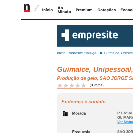
Início Empresite Portugal
Guimaice, Unipess
Guimaice, Unipessoal
Produção de gelo, SAO JORGE
(
0
votos)
Endereço e contato
Morada
R CASAL
GUIMAR
Ver Mapa
Freguesia
SAO JO