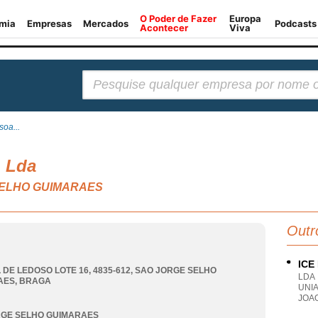
Pesquisar:
oa...
, Lda
 SELHO GUIMARAES
Outr
ICE
 DE LEDOSO LOTE 16, 4835-612
,
SAO JORGE SELHO
LDA
AES
,
BRAGA
UNI
JOA
RGE SELHO GUIMARAES