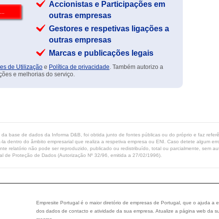
Accionistas e Participações em
outras empresas
Gestores e respetivas ligações a
outras empresas
Marcas e publicações legais
es de Utilização
e
Política de privacidade
. Também autorizo a
ções e melhorias do serviço.
ta da base de dados da Informa D&B, foi obtida junto de fontes públicas ou do próprio e faz refe
-la dentro do âmbito empresarial que realiza a respetiva empresa ou ENI. Caso detete algum erro 
ente relatório não pode ser reproduzido, publicado ou redistribuído, total ou parcialmente, sem
l de Proteção de Dados (Autorização Nº 32/96, emitida a 27/02/1996).
Empresite Portugal é o maior diretório de empresas de Portugal, que o ajuda a e
dos dados de contacto e atividade da sua empresa. Atualize a página web da su