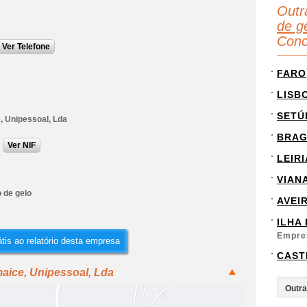
Outr
de g
Conc
Ver Telefone
FARO
LISB
SETÚ
, Unipessoal, Lda
BRA
Ver NIF
LEIRI
VIAN
 de gelo
AVEI
ILHA
Empre
tis ao relatório desta empresa
CAST
aice, Unipessoal, Lda