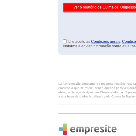
Li e aceito as
Condições gerais
,
Condiçõ
eInforma a enviar informação sobre atualiza
(1) A informação constante do presente relatório resul
empresa a que se refere, sendo apenas possível utilizá
efeito, o Serviço de Apoio ao Cliente eInforma. O pres
a sua base de dados legalizada pela Comissão Naciona