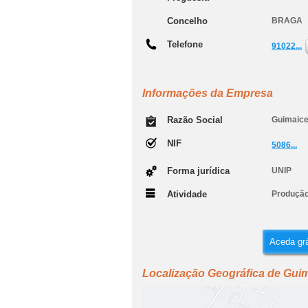
Concelho
BRAGA
Telefone
91022...
Informações da Empresa
Razão Social
Guimaice
NIF
5086...
Forma jurídica
UNIP
Atividade
Produção
Aceda grá
Localização Geográfica de Guim