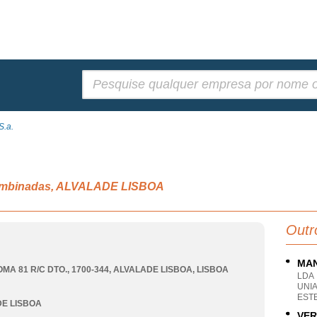
Pesquisar:
S.a.
 combinadas, ALVALADE LISBOA
Outr
MAN
MA 81 R/C DTO., 1700-344
,
ALVALADE LISBOA
,
LISBOA
LDA
UNI
ESTE
E LISBOA
VER