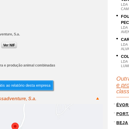
LDA
CAM
FOU
PEC
LDA
AVEN
enture, S.a.
CAR
LDA
Ver NIF
ALVA
COL
LDA
ura e produção animal combinadas
LUMI
Outr
e pr
tis ao relatório desta empresa
clas
sadventure, S.a.
ÉVOR
PORT
BEJA