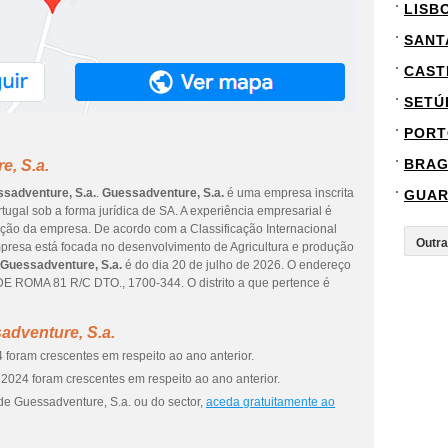
LISB
SANT
CAST
SETÚ
PORT
BRA
e, S.a.
sadventure, S.a.
.
Guessadventure, S.a.
é uma empresa inscrita
GUA
tugal sob a forma jurídica de SA. A experiência empresarial é
uição da empresa. De acordo com a Classificação Internacional
empresa está focada no desenvolvimento de Agricultura e produção
Guessadventure, S.a.
é do dia 20 de julho de 2026. O endereço
 ROMA 81 R/C DTO., 1700-344. O distrito a que pertence é
adventure, S.a.
 foram crescentes em respeito ao ano anterior.
2024 foram crescentes em respeito ao ano anterior.
de Guessadventure, S.a. ou do sector,
aceda gratuitamente ao