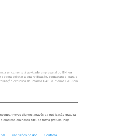
rência unicamente à atividade empresarial do ENI ou
poderá solicitar a sua retificação, contactando, para o
 autorização expressa da Informa D&B. A Informa D&B tem
ncontrar novos clientes através da publicação gratuita
a empresa em nosso site, de forma gratuita, hoje
ugal
Condições de uso
Contacto