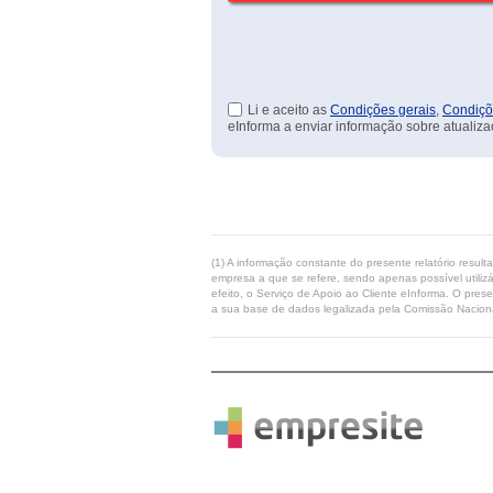
Li e aceito as
Condições gerais
,
Condiçõ
eInforma a enviar informação sobre atualiza
(1) A informação constante do presente relatório resul
empresa a que se refere, sendo apenas possível utilizá
efeito, o Serviço de Apoio ao Cliente eInforma. O pres
a sua base de dados legalizada pela Comissão Naciona