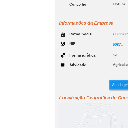
Concelho
LISBOA
Informações da Empresa
Razão Social
Guessadv
NIF
5087...
Forma jurídica
SA
Atividade
Agricult
Aceda grá
Localização Geográfica de Gues