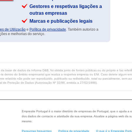
Gestores e respetivas ligações a
outras empresas
Marcas e publicações legais
es de Utilização
e
Política de privacidade
. Também autorizo a
ções e melhorias do serviço.
ta da base de dados da Informa D&B, foi obtida junto de fontes públicas ou do próprio e faz refe
-la dentro do âmbito empresarial que realiza a respetiva empresa ou ENI. Caso detete algum erro 
ente relatório não pode ser reproduzido, publicado ou redistribuído, total ou parcialmente, sem
l de Proteção de Dados (Autorização Nº 32/96, emitida a 27/02/1996).
Empresite Portugal é o maior diretório de empresas de Portugal, que o ajuda a e
dos dados de contacto e atividade da sua empresa. Atualize a página web da su
mesmo.
Perguntas frequentes
Política de privacidade
O que é o Empresite Port