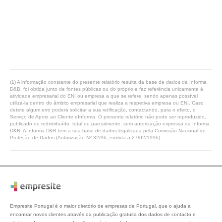
(1) A informação constante do presente relatório resulta da base de dados da Informa
D&B, foi obtida junto de fontes públicas ou do próprio e faz referência unicamente à
atividade empresarial do ENI ou empresa a que se refere, sendo apenas possível
utilizá-la dentro do âmbito empresarial que realiza a respetiva empresa ou ENI. Caso
detete algum erro poderá solicitar a sua retificação, contactando, para o efeito, o
Serviço de Apoio ao Cliente eInforma. O presente relatório não pode ser reproduzido,
publicado ou redistribuído, total ou parcialmente, sem autorização expressa da Informa
D&B. A Informa D&B tem a sua base de dados legalizada pela Comissão Nacional de
Proteção de Dados (Autorização Nº 32/96, emitida a 27/02/1996).
Empresite Portugal é o maior diretório de empresas de Portugal, que o ajuda a
encontrar novos clientes através da publicação gratuita dos dados de contacto e