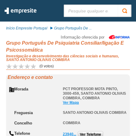
Pesquisar:
Início Empresite Portugal
Grupo Português De ...
Informação oferecida por
Grupo Português De Psiquiatria Consiliar/ligação E
Psicossomática
Investigação e desenvolvimento das ciências sociais e humanas,
SANTO ANTONIO OLIVAIS COIMBRA
(
0
votos)
Endereço e contato
Morada
PCT PROFESSOR MOTA PINTO,
3000-459
,
SANTO ANTONIO OLIVAIS
COIMBRA
,
COIMBRA
Ver Mapa
Freguesia
SANTO ANTONIO OLIVAIS COIMBRA
Concelho
COIMBRA
Telefone
23940...
Ver Telefone