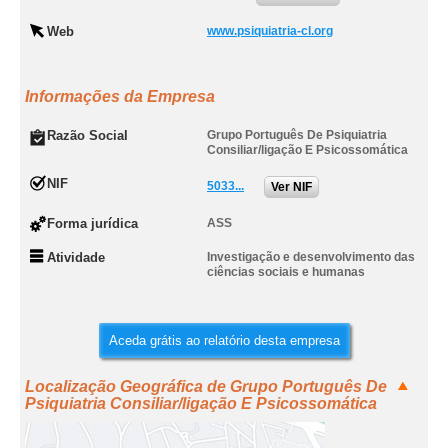
Web
www.psiquiatria-cl.org
Informações da Empresa
Razão Social
Grupo Português De Psiquiatria
Consiliar/ligação E Psicossomática
NIF
5033...
Ver NIF
Forma jurídica
ASS
Atividade
Investigação e desenvolvimento das
ciências sociais e humanas
Aceda grátis ao relatório desta empresa
Localização Geográfica de Grupo Português De
Psiquiatria Consiliar/ligação E Psicossomática