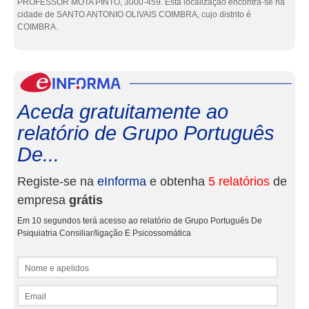
PROFESSOR MOTA PINTO, 3000-459. Esta localização encontra-se na
cidade de SANTO ANTONIO OLIVAIS COIMBRA, cujo distrito é
COIMBRA.
eInf
Aceda gratuitamente ao
relatório de Grupo Português
De...
Registe-se na
eInforma
e obtenha
5 relatórios
de
empresa
grátis
Em 10 segundos terá acesso ao relatório de Grupo Português De
Psiquiatria Consiliar/ligação E Psicossomática
Nome e apelidos
Email