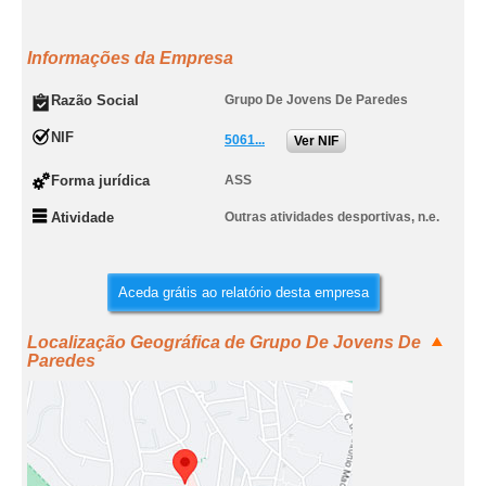
Informações da Empresa
Razão Social
Grupo De Jovens De Paredes
NIF
5061...
Ver NIF
Forma jurídica
ASS
Atividade
Outras atividades desportivas, n.e.
Aceda grátis ao relatório desta empresa
Localização Geográfica de Grupo De Jovens De
Paredes