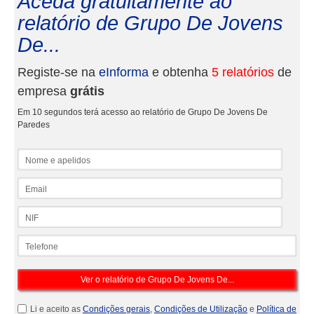
Aceda gratuitamente ao
relatório de Grupo De Jovens
De...
Registe-se na
eInforma
e obtenha
5 relatórios
de
empresa
grátis
Em 10 segundos terá acesso ao relatório de Grupo De Jovens De
Paredes
Nome e apelidos
Email
NIF
Telefone
Li e aceito as
Condições gerais
,
Condições de Utilização
e
Política de