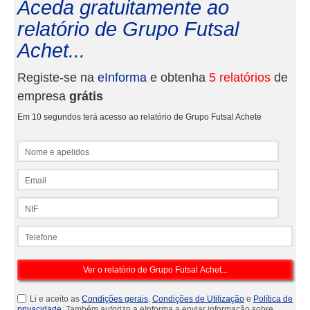
Aceda gratuitamente ao
relatório de Grupo Futsal
Achet...
Registe-se na
eInforma
e obtenha
5 relatórios
de
empresa
grátis
Em 10 segundos terá acesso ao relatório de Grupo Futsal Achete
Nome e apelidos
Email
NIF
Telefone
Li e aceito as
Condições gerais
,
Condições de Utilização
e
Política de
privacidade
. Também autorizo a eInforma a enviar informação sobre