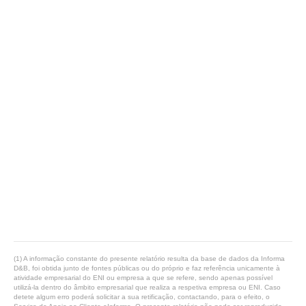
(1) A informação constante do presente relatório resulta da base de dados da Informa
D&B, foi obtida junto de fontes públicas ou do próprio e faz referência unicamente à
atividade empresarial do ENI ou empresa a que se refere, sendo apenas possível
utilizá-la dentro do âmbito empresarial que realiza a respetiva empresa ou ENI. Caso
detete algum erro poderá solicitar a sua retificação, contactando, para o efeito, o