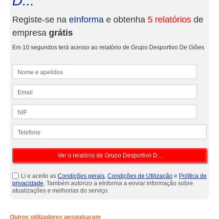
D...
Registe-se na
eInforma
e obtenha
5 relatórios
de
empresa
grátis
Em 10 segundos terá acesso ao relatório de Grupo Desportivo De Giões
Nome e apelidos
Email
NIF
Telefone
Li e aceito as
Condições gerais
,
Condições de Utilização
e
Política de
privacidade
. Também autorizo a eInforma a enviar informação sobre
atualizações e melhorias do serviço.
Outros utilizadores pesquisaram