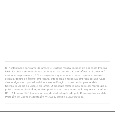
(1) A informação constante do presente relatório resulta da base de dados da Informa
D&B, foi obtida junto de fontes públicas ou do próprio e faz referência unicamente à
atividade empresarial do ENI ou empresa a que se refere, sendo apenas possível
utilizá-la dentro do âmbito empresarial que realiza a respetiva empresa ou ENI. Caso
detete algum erro poderá solicitar a sua retificação, contactando, para o efeito, o
Serviço de Apoio ao Cliente eInforma. O presente relatório não pode ser reproduzido,
publicado ou redistribuído, total ou parcialmente, sem autorização expressa da Informa
D&B. A Informa D&B tem a sua base de dados legalizada pela Comissão Nacional de
Proteção de Dados (Autorização Nº 32/96, emitida a 27/02/1996).