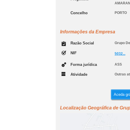
AMARAN
Concelho
PORTO
Informações da Empresa
Razão Social
Grupo De
NIF
5032...
Forma jurídica
ASS
Atividade
Outras at
Aceda grá
Localização Geográfica de Gru