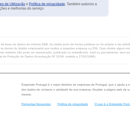
es de Utilização
e
Política de privacidade
. Também autorizo a
ções e melhorias do serviço.
ta da base de dados da Informa D&B, foi obtida junto de fontes públicas ou do próprio e faz refe
-la dentro do âmbito empresarial que realiza a respetiva empresa ou ENI. Caso detete algum erro 
ente relatório não pode ser reproduzido, publicado ou redistribuído, total ou parcialmente, sem
l de Proteção de Dados (Autorização Nº 32/96, emitida a 27/02/1996).
Empresite Portugal é o maior diretório de empresas de Portugal, que o ajuda a e
dos dados de contacto e atividade da sua empresa. Atualize a página web da su
mesmo.
Perguntas frequentes
Política de privacidade
O que é o Empresite Port