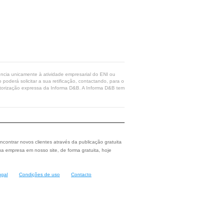
rência unicamente à atividade empresarial do ENI ou
poderá solicitar a sua retificação, contactando, para o
 autorização expressa da Informa D&B. A Informa D&B tem
ncontrar novos clientes através da publicação gratuita
a empresa em nosso site, de forma gratuita, hoje
ugal
Condições de uso
Contacto