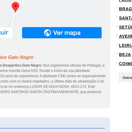
BRA
SANT
SETÚ
AVEI
LEIRI
BEJA
ivo Gato Negro
COIM
o Desportivo Gato Negro
. Nos organismos oficiais de Portugal, a
rece inscrita como ASS. Desde o início da sua atividade
33 anos de experiência. A atividade CINI centra-se especialmente
acordo com os dados registados, a última data de atualização é do
ntra-se no endereço LUGAR DE AGUA NOVA, 4615-172. Este
GUEIRO SANTIAGO SANTA CRISTINA AMARANTE, que pertence
eInforma