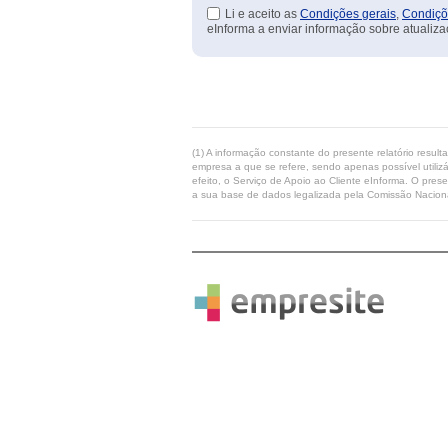
Li e aceito as
Condições gerais
,
Condiçõ
eInforma a enviar informação sobre atualiza
(1) A informação constante do presente relatório resul
empresa a que se refere, sendo apenas possível utilizá
efeito, o Serviço de Apoio ao Cliente eInforma. O pres
a sua base de dados legalizada pela Comissão Naciona