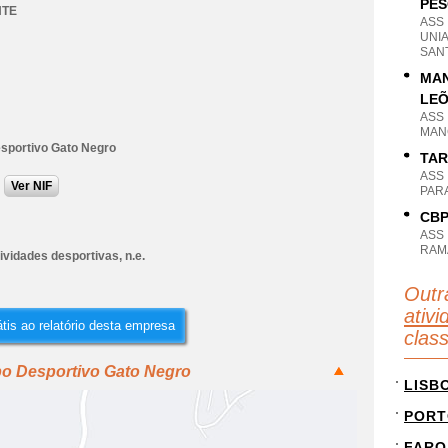
PES
TE
ASS
UNI
SAN
MAN
LEÕ
ASS
MAN
sportivo Gato Negro
TAR
ASS
Ver NIF
PAR
CBP
ASS
RAM
ividades desportivas, n.e.
Outr
ativi
tis ao relatório desta empresa
clas
po Desportivo Gato Negro
LISB
PORT
FARO