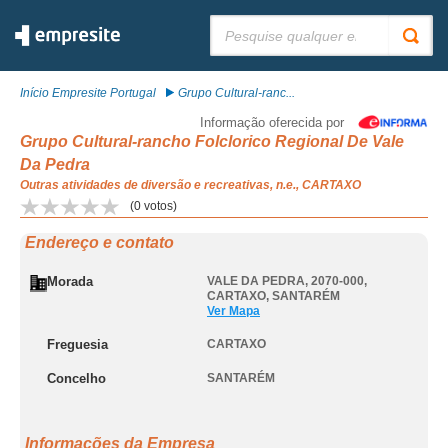
Pesquisar:
Início Empresite Portugal
Grupo Cultural-ranc...
Informação oferecida por
Grupo Cultural-rancho Folclorico Regional De Vale
Da Pedra
Outras atividades de diversão e recreativas, n.e., CARTAXO
(
0
votos)
Endereço e contato
Morada
VALE DA PEDRA, 2070-000
,
CARTAXO
,
SANTARÉM
Ver Mapa
Freguesia
CARTAXO
Concelho
SANTARÉM
Informações da Empresa