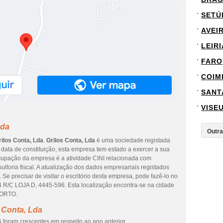
SETÚ
AVEI
LEIRI
FARO
COIM
SANT
VISE
Lda
rilos Conta, Lda
.
Grilos Conta, Lda
é uma sociedade registada
data de constituição, esta empresa tem estado a exercer a sua
 ocupação da empresa é a atividade CINI relacionada com
sultoria fiscal. A atualização dos dados empresariais registados
Se precisar de visitar o escritório desta empresa, pode fazê-lo no
/C LOJA D, 4445-596. Esta localização encontra-se na cidade
PORTO.
 Conta, Lda
 foram crescentes em respeito ao ano anterior.