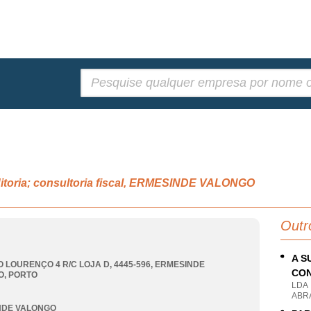
Pesquisar:
ditoria; consultoria fiscal, ERMESINDE VALONGO
Outr
A S
O LOURENÇO 4 R/C LOJA D, 4445-596
,
ERMESINDE
CON
O
,
PORTO
LDA
ABR
NDE VALONGO