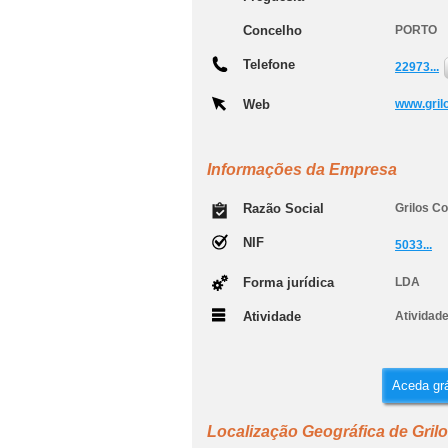
Concelho
PORTO
Telefone
22973...
Web
www.gril
Informações da Empresa
Razão Social
Grilos Co
NIF
5033...
Forma jurídica
LDA
Atividade
Atividade
Aceda grá
Localização Geográfica de Gril