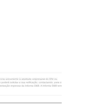
rência unicamente à atividade empresarial do ENI ou
poderá solicitar a sua retificação, contactando, para o
 autorização expressa da Informa D&B. A Informa D&B tem