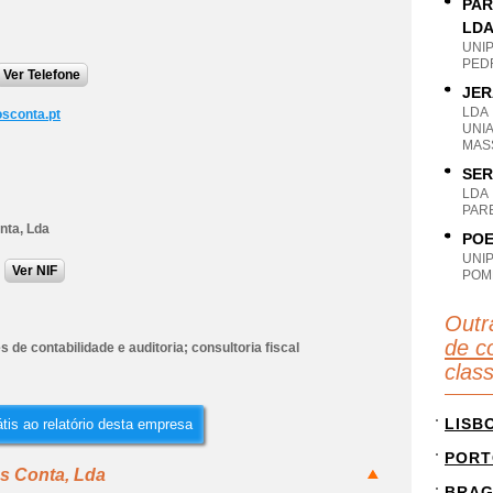
PAR
LD
UNI
PED
Ver Telefone
JER
LDA
osconta.pt
UNI
MAS
SER
LDA
PAR
nta, Lda
POE
UNI
Ver NIF
POM
Outr
de co
s de contabilidade e auditoria; consultoria fiscal
clas
LISB
tis ao relatório desta empresa
PORT
os Conta, Lda
BRA