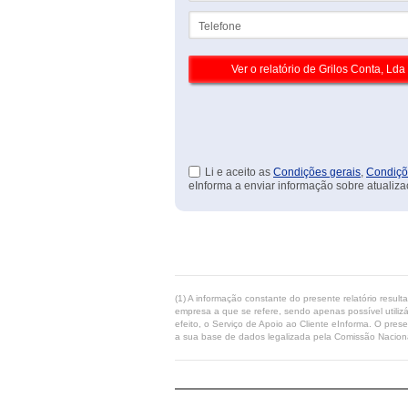
Telefone
Li e aceito as
Condições gerais
,
Condiçõ
eInforma a enviar informação sobre atualiza
(1) A informação constante do presente relatório resul
empresa a que se refere, sendo apenas possível utilizá
efeito, o Serviço de Apoio ao Cliente eInforma. O pres
a sua base de dados legalizada pela Comissão Naciona