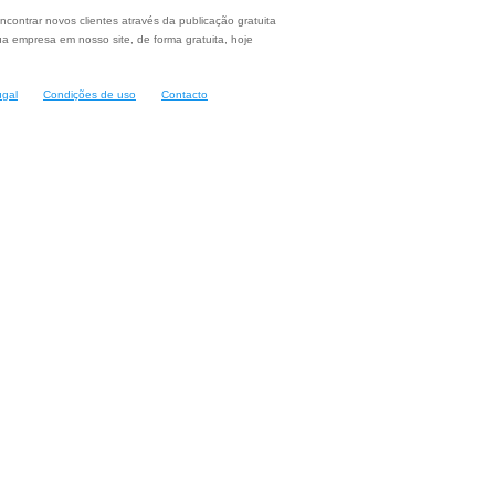
ncontrar novos clientes através da publicação gratuita
a empresa em nosso site, de forma gratuita, hoje
ugal
Condições de uso
Contacto