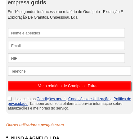
empresa
grátis
Em 10 segundos terá acesso ao relatório de Granipoio - Extracção E
Exploração De Granitos, Unipessoal, Lda
Nome e apelidos
Email
NIF
Telefone
Li e aceito as
Condições gerais
,
Condições de Utilização
e
Política de
privacidade
. Também autorizo a eInforma a enviar informação sobre
atualizações e melhorias do serviço.
Outros utilizadores pesquisaram
NUNO & AGNELO, LDA