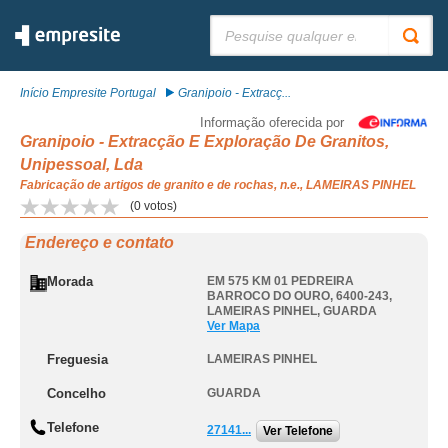
Pesquisar:
Início Empresite Portugal
Granipoio - Extracç...
Informação oferecida por
Granipoio - Extracção E Exploração De Granitos,
Unipessoal, Lda
Fabricação de artigos de granito e de rochas, n.e., LAMEIRAS PINHEL
(
0
votos)
Endereço e contato
Morada
EM 575 KM 01 PEDREIRA
BARROCO DO OURO, 6400-243
,
LAMEIRAS PINHEL
,
GUARDA
Ver Mapa
Freguesia
LAMEIRAS PINHEL
Concelho
GUARDA
Telefone
27141...
Ver Telefone