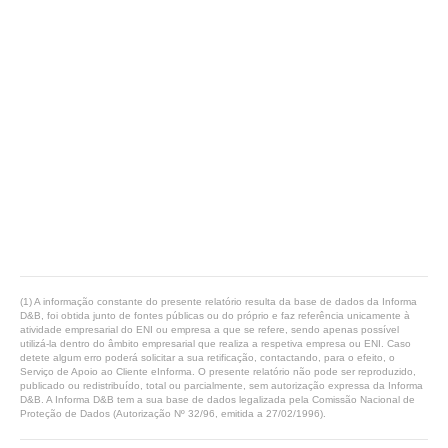
(1) A informação constante do presente relatório resulta da base de dados da Informa
D&B, foi obtida junto de fontes públicas ou do próprio e faz referência unicamente à
atividade empresarial do ENI ou empresa a que se refere, sendo apenas possível
utilizá-la dentro do âmbito empresarial que realiza a respetiva empresa ou ENI. Caso
detete algum erro poderá solicitar a sua retificação, contactando, para o efeito, o
Serviço de Apoio ao Cliente eInforma. O presente relatório não pode ser reproduzido,
publicado ou redistribuído, total ou parcialmente, sem autorização expressa da Informa
D&B. A Informa D&B tem a sua base de dados legalizada pela Comissão Nacional de
Proteção de Dados (Autorização Nº 32/96, emitida a 27/02/1996).