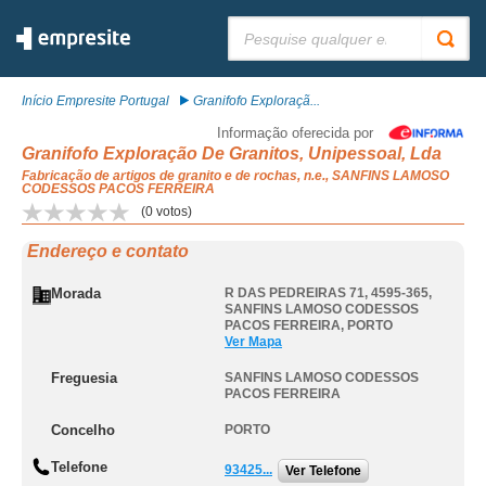
Pesquisar:
Início Empresite Portugal
Granifofo Exploraçã...
Informação oferecida por
Granifofo Exploração De Granitos, Unipessoal, Lda
Fabricação de artigos de granito e de rochas, n.e., SANFINS LAMOSO
CODESSOS PACOS FERREIRA
(
0
votos)
Endereço e contato
Morada
R DAS PEDREIRAS 71, 4595-365
,
SANFINS LAMOSO CODESSOS
PACOS FERREIRA
,
PORTO
Ver Mapa
Freguesia
SANFINS LAMOSO CODESSOS
PACOS FERREIRA
Concelho
PORTO
Telefone
93425...
Ver Telefone