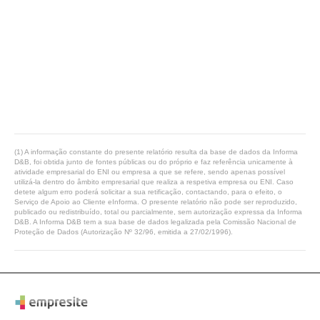
(1) A informação constante do presente relatório resulta da base de dados da Informa
D&B, foi obtida junto de fontes públicas ou do próprio e faz referência unicamente à
atividade empresarial do ENI ou empresa a que se refere, sendo apenas possível
utilizá-la dentro do âmbito empresarial que realiza a respetiva empresa ou ENI. Caso
detete algum erro poderá solicitar a sua retificação, contactando, para o efeito, o
Serviço de Apoio ao Cliente eInforma. O presente relatório não pode ser reproduzido,
publicado ou redistribuído, total ou parcialmente, sem autorização expressa da Informa
D&B. A Informa D&B tem a sua base de dados legalizada pela Comissão Nacional de
Proteção de Dados (Autorização Nº 32/96, emitida a 27/02/1996).