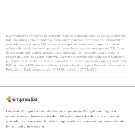
(1) A informação constante do presente relatório resulta da base de dados da Informa
D&B, foi obtida junto de fontes públicas ou do próprio e faz referência unicamente à
atividade empresarial do ENI ou empresa a que se refere, sendo apenas possível
utilizá-la dentro do âmbito empresarial que realiza a respetiva empresa ou ENI. Caso
detete algum erro poderá solicitar a sua retificação, contactando, para o efeito, o
Serviço de Apoio ao Cliente eInforma. O presente relatório não pode ser reproduzido,
publicado ou redistribuído, total ou parcialmente, sem autorização expressa da Informa
D&B. A Informa D&B tem a sua base de dados legalizada pela Comissão Nacional de
Proteção de Dados (Autorização Nº 32/96, emitida a 27/02/1996).
Empresite Portugal é o maior diretório de empresas de Portugal, que o ajuda a
encontrar novos clientes através da publicação gratuita dos dados de contacto e
atividade da sua empresa. Atualize a página web da sua empresa em nosso site, de
forma gratuita, hoje mesmo.