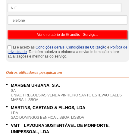
NIF
Telefone
Li e aceito as
Condições gerais
,
Condições de Utilização
e
Política de
privacidade
. Também autorizo a eInforma a enviar informação sobre
atualizações e melhorias do serviço.
Outros utilizadores pesquisaram
MARGEM URBANA, S.A.
SA
UNIAO FREGUESIAS VENDA PINHEIRO SANTO ESTEVAO GALES
MAFRA, LISBOA
MARTINS, CAETANO & FILHOS, LDA
LDA
SAO DOMINGOS BENFICA LISBOA, LISBOA
VMT - LAVOURA SUSTENTÁVEL DE MONFORTE,
UNIPESSOAL, LDA