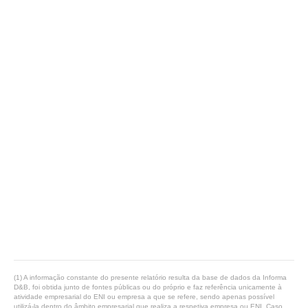
(1) A informação constante do presente relatório resulta da base de dados da Informa
D&B, foi obtida junto de fontes públicas ou do próprio e faz referência unicamente à
atividade empresarial do ENI ou empresa a que se refere, sendo apenas possível
utilizá-la dentro do âmbito empresarial que realiza a respetiva empresa ou ENI. Caso