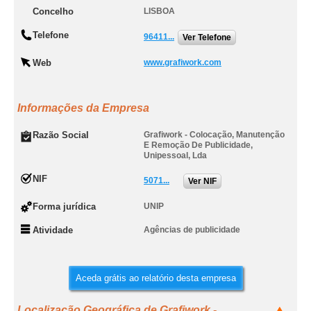
Concelho
LISBOA
Telefone
96411...
Ver Telefone
Web
www.grafiwork.com
Informações da Empresa
Razão Social
Grafiwork - Colocação, Manutenção
E Remoção De Publicidade,
Unipessoal, Lda
NIF
5071...
Ver NIF
Forma jurídica
UNIP
Atividade
Agências de publicidade
Aceda grátis ao relatório desta empresa
Localização Geográfica de Grafiwork -