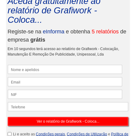
Aceda gratuitamente ao
relatório de Grafiwork -
Coloca...
Registe-se na
eInforma
e obtenha
5 relatórios
de
empresa
grátis
Em 10 segundos terá acesso ao relatório de Grafiwork - Colocação,
Manutenção E Remoção De Publicidade, Unipessoal, Lda
Nome e apelidos
Email
NIF
Telefone
Li e aceito as
Condições gerais
,
Condições de Utilização
e
Política de