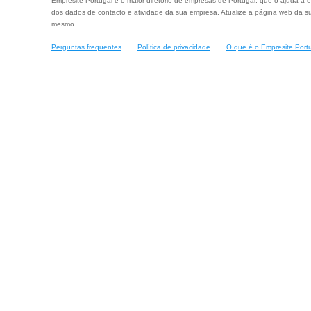
Empresite Portugal é o maior diretório de empresas de Portugal, que o ajuda a e
dos dados de contacto e atividade da sua empresa. Atualize a página web da su
mesmo.
Perguntas frequentes
Política de privacidade
O que é o Empresite Port