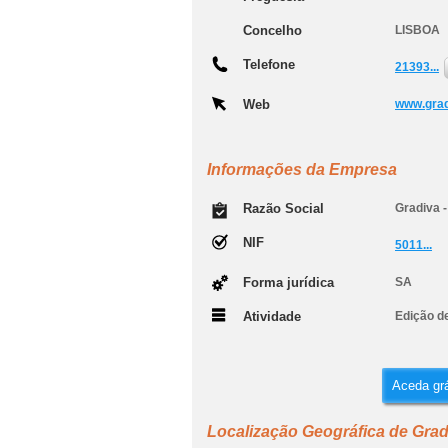
Concelho
LISBOA
Telefone
21393...
Web
www.grad
Informações da Empresa
Razão Social
Gradiva -
NIF
5011...
Forma jurídica
SA
Atividade
Edição de
Aceda grá
Localização Geográfica de Gradi