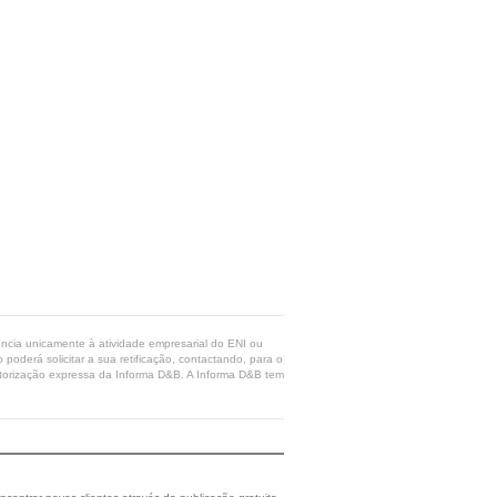
rência unicamente à atividade empresarial do ENI ou
poderá solicitar a sua retificação, contactando, para o
 autorização expressa da Informa D&B. A Informa D&B tem