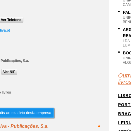
UNI
CAM
PAL
UNI
Ver Telefone
BENF
ARG
iva.pt
REA
LDA
LUMI
BOO
UNI
 Publicações, S.a.
ALG
Ver NIF
Outr
livro
 livros
LISB
PORT
tis ao relatório desta empresa
BRA
LEIRI
va - Publicações, S.a.