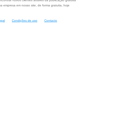
ncontrar novos clientes através da publicação gratuita
a empresa em nosso site, de forma gratuita, hoje
ugal
Condições de uso
Contacto