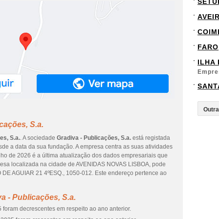
SETÚ
AVEI
COIM
FARO
ILHA
Empre
SANT
cações, S.a.
es, S.a.
. A sociedade
Gradiva - Publicações, S.a.
está registada
de a data da sua fundação. A empresa centra as suas atividades
julho de 2026 é a última atualização dos dados empresariais que
presa localizada na cidade de AVENIDAS NOVAS LISBOA, pode
DE AGUIAR 21 4ºESQ., 1050-012. Este endereço pertence ao
 - Publicações, S.a.
 foram decrescentes em respeito ao ano anterior.