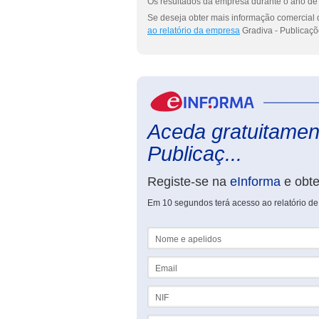
Os resultados da empresa durante o ano de 
Se deseja obter mais informação comercial d
ao relatório da empresa
Gradiva - Publicaçõe
Aceda gratuitament
Publicaç...
Registe-se na
eInforma
e obt
Em 10 segundos terá acesso ao relatório de 
Nome e apelidos
Email
NIF