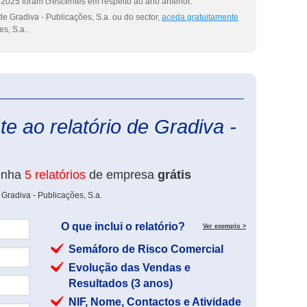
2025 foram crescentes em respeito ao ano anterior.
e Gradiva - Publicações, S.a. ou do sector,
aceda gratuitamente
s, S.a..
eInforma
e ao relatório de Gradiva -
enha
5 relatórios
de empresa
grátis
Gradiva - Publicações, S.a.
O que inclui o relatório?
Ver exemplo >
Semáforo de Risco Comercial
Evolução das Vendas e
Resultados (3 anos)
NIF, Nome, Contactos e Atividade