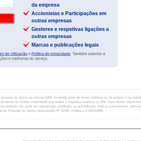
da empresa
Accionistas e Participações em
outras empresas
Gestores e respetivas ligações a
outras empresas
Marcas e publicações legais
es de Utilização
e
Política de privacidade
. Também autorizo a
ções e melhorias do serviço.
ta da base de dados da Informa D&B, foi obtida junto de fontes públicas ou do próprio e faz refe
-la dentro do âmbito empresarial que realiza a respetiva empresa ou ENI. Caso detete algum erro 
ente relatório não pode ser reproduzido, publicado ou redistribuído, total ou parcialmente, sem
l de Proteção de Dados (Autorização Nº 32/96, emitida a 27/02/1996).