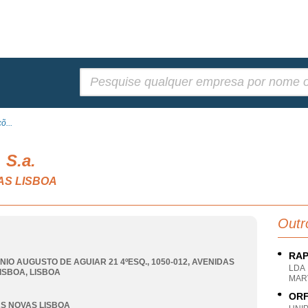
Pesquisar:
õ...
 S.a.
VAS LISBOA
Outr
RAP
NIO AUGUSTO DE AGUIAR 21 4ºESQ., 1050-012
,
AVENIDAS
LDA
ISBOA
,
LISBOA
MARV
ORF
S NOVAS LISBOA