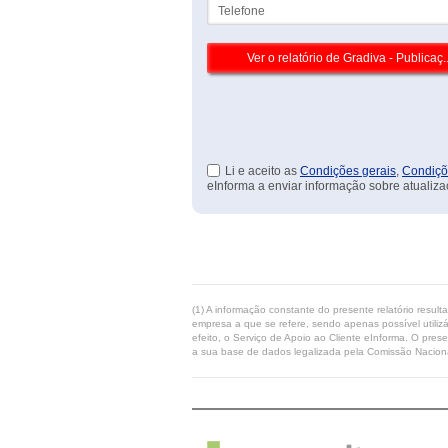
Telefone
Li e aceito as
Condições gerais
,
Condiçõ
eInforma a enviar informação sobre atualiza
(1) A informação constante do presente relatório resul
empresa a que se refere, sendo apenas possível utilizá
efeito, o Serviço de Apoio ao Cliente eInforma. O pres
a sua base de dados legalizada pela Comissão Naciona