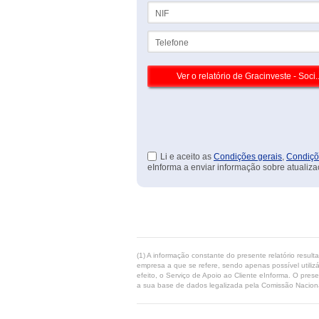
NIF
Telefone
Li e aceito as
Condições gerais
,
Condiçõ
eInforma a enviar informação sobre atualiza
(1) A informação constante do presente relatório resul
empresa a que se refere, sendo apenas possível utilizá
efeito, o Serviço de Apoio ao Cliente eInforma. O pres
a sua base de dados legalizada pela Comissão Naciona