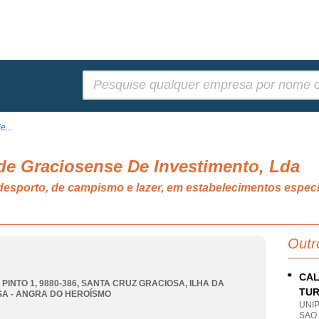
Pesquisar:
e...
de Graciosense De Investimento, Lda
e desporto, de campismo e lazer, em estabelecimentos esp
Outr
CAL
PINTO 1, 9880-386
,
SANTA CRUZ GRACIOSA
,
ILHA DA
TUR
A - ANGRA DO HEROÍSMO
UNI
SAO