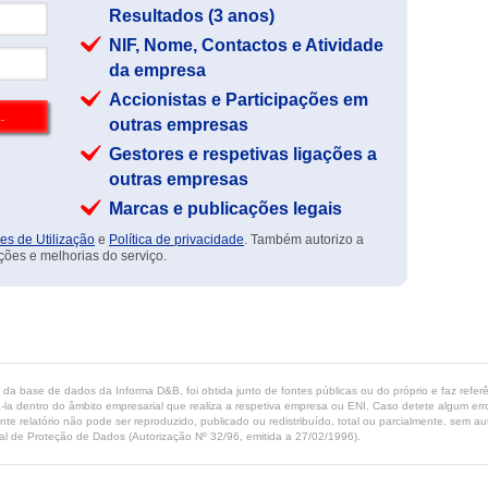
Resultados (3 anos)
NIF, Nome, Contactos e Atividade
da empresa
Accionistas e Participações em
outras empresas
Gestores e respetivas ligações a
outras empresas
Marcas e publicações legais
es de Utilização
e
Política de privacidade
. Também autorizo a
ções e melhorias do serviço.
ta da base de dados da Informa D&B, foi obtida junto de fontes públicas ou do próprio e faz refe
-la dentro do âmbito empresarial que realiza a respetiva empresa ou ENI. Caso detete algum erro 
ente relatório não pode ser reproduzido, publicado ou redistribuído, total ou parcialmente, sem
l de Proteção de Dados (Autorização Nº 32/96, emitida a 27/02/1996).