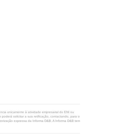
rência unicamente à atividade empresarial do ENI ou
poderá solicitar a sua retificação, contactando, para o
 autorização expressa da Informa D&B. A Informa D&B tem