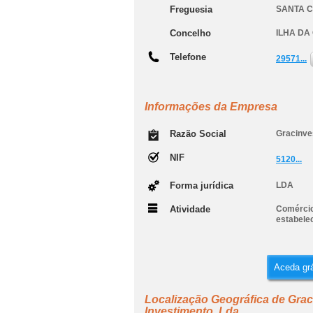
Freguesia
SANTA 
Concelho
ILHA DA
Telefone
29571...
Informações da Empresa
Razão Social
Gracinve
NIF
5120...
Forma jurídica
LDA
Atividade
Comércio 
estabele
Aceda grá
Localização Geográfica de Gra
Investimento, Lda