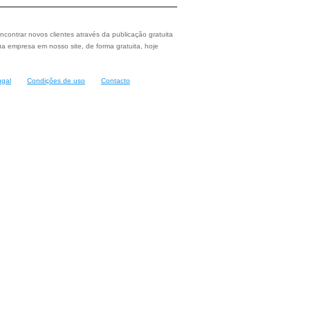
ncontrar novos clientes através da publicação gratuita
a empresa em nosso site, de forma gratuita, hoje
ugal
Condições de uso
Contacto