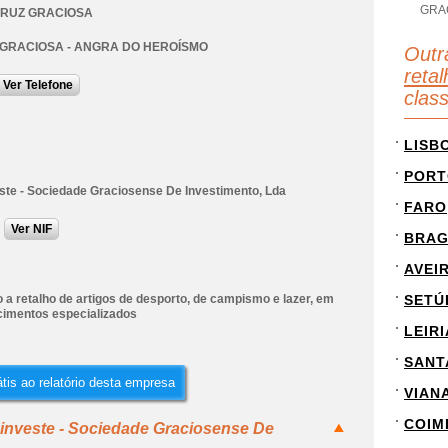
GRA
CRUZ GRACIOSA
 GRACIOSA - ANGRA DO HEROÍSMO
Outr
retal
Ver Telefone
clas
LISB
PORT
ste - Sociedade Graciosense De Investimento, Lda
FARO
Ver NIF
BRA
AVEI
a retalho de artigos de desporto, de campismo e lazer, em
SETÚ
cimentos especializados
LEIRI
SANT
tis ao relatório desta empresa
VIAN
COIM
cinveste - Sociedade Graciosense De