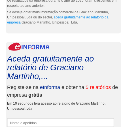
Os resultados da empresa durante o ano de 2025 foram crescentes em
respeito ao ano anterior.
Se deseja obter mais informação comercial de Graciano Martinho,
Unipessoal, Lda ou do sector,
aceda gratuitamente ao relatório da
empresa
Graciano Martinho, Unipessoal, Lda.
eInf
Aceda gratuitamente ao
relatório de Graciano
Martinho,...
Registe-se na
eInforma
e obtenha
5 relatórios
de
empresa
grátis
Em 10 segundos terá acesso ao relatório de Graciano Martinho,
Unipessoal, Lda
Nome e apelidos