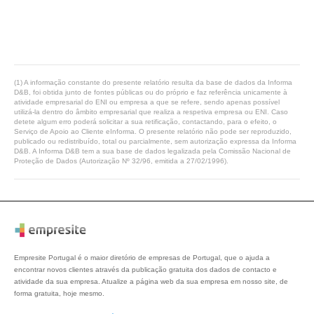
(1) A informação constante do presente relatório resulta da base de dados da Informa
D&B, foi obtida junto de fontes públicas ou do próprio e faz referência unicamente à
atividade empresarial do ENI ou empresa a que se refere, sendo apenas possível
utilizá-la dentro do âmbito empresarial que realiza a respetiva empresa ou ENI. Caso
detete algum erro poderá solicitar a sua retificação, contactando, para o efeito, o
Serviço de Apoio ao Cliente eInforma. O presente relatório não pode ser reproduzido,
publicado ou redistribuído, total ou parcialmente, sem autorização expressa da Informa
D&B. A Informa D&B tem a sua base de dados legalizada pela Comissão Nacional de
Proteção de Dados (Autorização Nº 32/96, emitida a 27/02/1996).
Empresite Portugal é o maior diretório de empresas de Portugal, que o ajuda a
encontrar novos clientes através da publicação gratuita dos dados de contacto e
atividade da sua empresa. Atualize a página web da sua empresa em nosso site, de
forma gratuita, hoje mesmo.