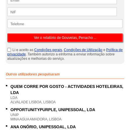
NIF
Telefone
Li e aceito as
Condições gerais
,
Condições de Utilização
e
Política de
privacidade
. Também autorizo a eInforma a enviar informação sobre
atualizações e melhorias do serviço.
Outros utilizadores pesquisaram
QUEM CORRE POR GOSTO - ACTIVIDADES HOTELEIRAS,
LDA
LDA
ALVALADE LISBOA, LISBOA
OPPORTUNITYPURPLE, UNIPESSOAL, LDA
UNIP
MINA AGUA AMADORA, LISBOA
ANA ONÓRIO, UNIPESSOAL, LDA