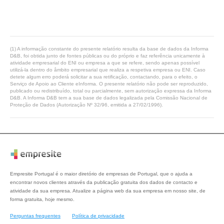
(1) A informação constante do presente relatório resulta da base de dados da Informa
D&B, foi obtida junto de fontes públicas ou do próprio e faz referência unicamente à
atividade empresarial do ENI ou empresa a que se refere, sendo apenas possível
utilizá-la dentro do âmbito empresarial que realiza a respetiva empresa ou ENI. Caso
detete algum erro poderá solicitar a sua retificação, contactando, para o efeito, o
Serviço de Apoio ao Cliente eInforma. O presente relatório não pode ser reproduzido,
publicado ou redistribuído, total ou parcialmente, sem autorização expressa da Informa
D&B. A Informa D&B tem a sua base de dados legalizada pela Comissão Nacional de
Proteção de Dados (Autorização Nº 32/96, emitida a 27/02/1996).
Empresite Portugal é o maior diretório de empresas de Portugal, que o ajuda a
encontrar novos clientes através da publicação gratuita dos dados de contacto e
atividade da sua empresa. Atualize a página web da sua empresa em nosso site, de
forma gratuita, hoje mesmo.
Perguntas frequentes
Política de privacidade