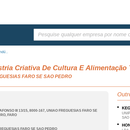
Pesquisar:
dú...
ria Criativa De Cultura E Alimentação 
FREGUESIAS FARO SE SAO PEDRO
Outr
KEG
FONSO III 13/15, 8000-167
,
UNIAO FREGUESIAS FARO SE
UNI
DRO
,
FARO
SAO
HON
REGUESIAS FARO SE SAO PEDRO