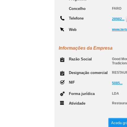
Concelho
FARO
Telefone
28982...
Web
www.tertu
Informações da Empresa
Razão Social
Good Mom
Tradicion
Designação comercial
RESTAUR
NIF
5085...
Forma jurídica
LDA
Atividade
Restaura
Aceda grá