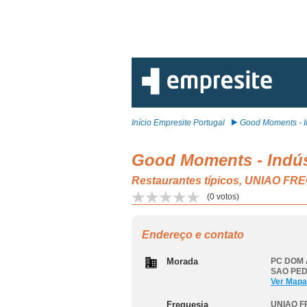
Início Empresite Portugal
Good Moments - In
Good Moments - Indúst
Restaurantes típicos, UNIAO 
(
0
votos)
Endereço e contato
Morada
PC DOM A
SAO PE
Ver Mapa
Freguesia
UNIAO F