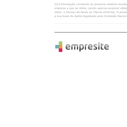
(1) A informação constante do presente relatório resul
empresa a que se refere, sendo apenas possível utilizá
efeito, o Serviço de Apoio ao Cliente eInforma. O pres
a sua base de dados legalizada pela Comissão Naciona