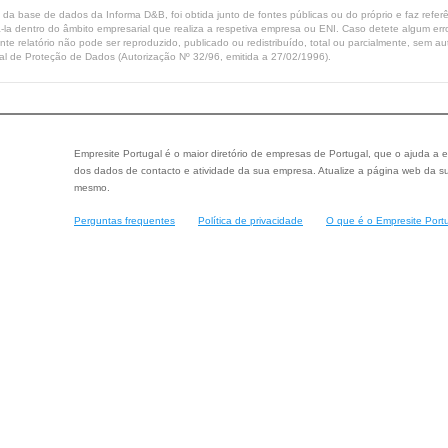
ta da base de dados da Informa D&B, foi obtida junto de fontes públicas ou do próprio e faz refe
-la dentro do âmbito empresarial que realiza a respetiva empresa ou ENI. Caso detete algum erro 
ente relatório não pode ser reproduzido, publicado ou redistribuído, total ou parcialmente, sem
l de Proteção de Dados (Autorização Nº 32/96, emitida a 27/02/1996).
Empresite Portugal é o maior diretório de empresas de Portugal, que o ajuda a e
dos dados de contacto e atividade da sua empresa. Atualize a página web da su
mesmo.
Perguntas frequentes
Política de privacidade
O que é o Empresite Port