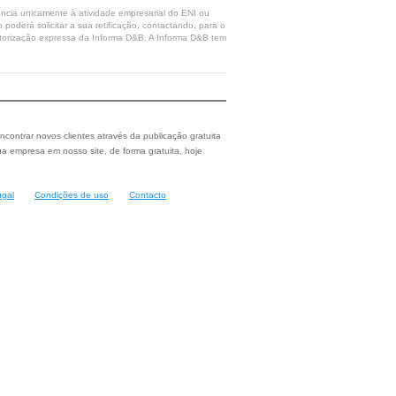
rência unicamente à atividade empresarial do ENI ou
poderá solicitar a sua retificação, contactando, para o
 autorização expressa da Informa D&B. A Informa D&B tem
ncontrar novos clientes através da publicação gratuita
a empresa em nosso site, de forma gratuita, hoje
ugal
Condições de uso
Contacto