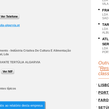
LDA
VILA
FRA
LDA
Ver Telefone
SAO
TAR
lia-algarvia.pt
LDA
ALB
ATL
SER
LDA
ents - Indústria Criativa De Cultura E Alimentação
POR
al, Lda
Outr
ANTE TERTÚLIA ALGARVIA
"
Rest
Ver NIF
clas
LISB
ntes típicos
PORT
FARO
tis ao relatório desta empresa
SETÚ