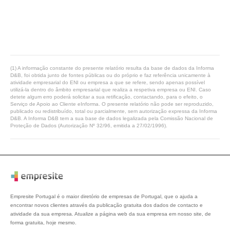
(1) A informação constante do presente relatório resulta da base de dados da Informa
D&B, foi obtida junto de fontes públicas ou do próprio e faz referência unicamente à
atividade empresarial do ENI ou empresa a que se refere, sendo apenas possível
utilizá-la dentro do âmbito empresarial que realiza a respetiva empresa ou ENI. Caso
detete algum erro poderá solicitar a sua retificação, contactando, para o efeito, o
Serviço de Apoio ao Cliente eInforma. O presente relatório não pode ser reproduzido,
publicado ou redistribuído, total ou parcialmente, sem autorização expressa da Informa
D&B. A Informa D&B tem a sua base de dados legalizada pela Comissão Nacional de
Proteção de Dados (Autorização Nº 32/96, emitida a 27/02/1996).
Empresite Portugal é o maior diretório de empresas de Portugal, que o ajuda a
encontrar novos clientes através da publicação gratuita dos dados de contacto e
atividade da sua empresa. Atualize a página web da sua empresa em nosso site, de
forma gratuita, hoje mesmo.