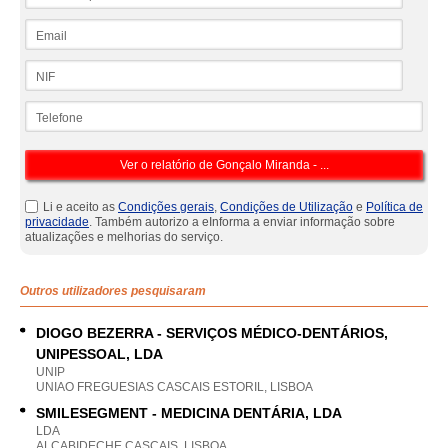
Email
NIF
Telefone
Li e aceito as
Condições gerais
,
Condições de Utilização
e
Política de
privacidade
. Também autorizo a eInforma a enviar informação sobre
atualizações e melhorias do serviço.
Outros utilizadores pesquisaram
DIOGO BEZERRA - SERVIÇOS MÉDICO-DENTÁRIOS,
UNIPESSOAL, LDA
UNIP
UNIAO FREGUESIAS CASCAIS ESTORIL, LISBOA
SMILESEGMENT - MEDICINA DENTÁRIA, LDA
LDA
ALCABIDECHE CASCAIS, LISBOA