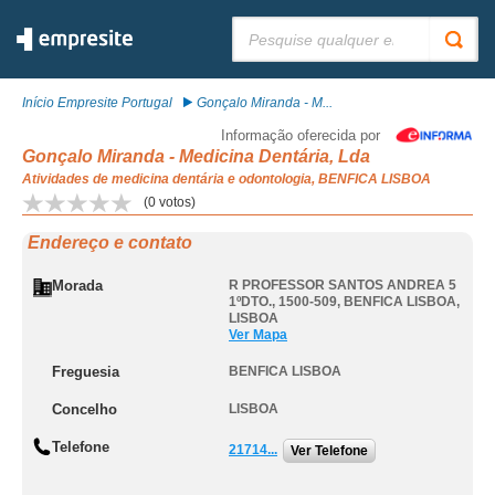
Pesquisar:
Início Empresite Portugal
Gonçalo Miranda - M...
Informação oferecida por
Gonçalo Miranda - Medicina Dentária, Lda
Atividades de medicina dentária e odontologia, BENFICA LISBOA
(
0
votos)
Endereço e contato
Morada
R PROFESSOR SANTOS ANDREA 5
1ºDTO., 1500-509
,
BENFICA LISBOA
,
LISBOA
Ver Mapa
Freguesia
BENFICA LISBOA
Concelho
LISBOA
Telefone
21714...
Ver Telefone