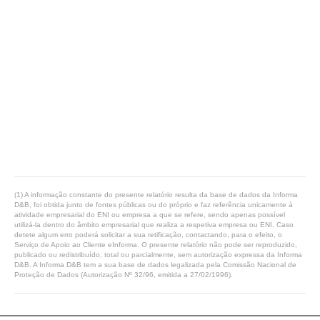
(1) A informação constante do presente relatório resulta da base de dados da Informa
D&B, foi obtida junto de fontes públicas ou do próprio e faz referência unicamente à
atividade empresarial do ENI ou empresa a que se refere, sendo apenas possível
utilizá-la dentro do âmbito empresarial que realiza a respetiva empresa ou ENI. Caso
detete algum erro poderá solicitar a sua retificação, contactando, para o efeito, o
Serviço de Apoio ao Cliente eInforma. O presente relatório não pode ser reproduzido,
publicado ou redistribuído, total ou parcialmente, sem autorização expressa da Informa
D&B. A Informa D&B tem a sua base de dados legalizada pela Comissão Nacional de
Proteção de Dados (Autorização Nº 32/96, emitida a 27/02/1996).