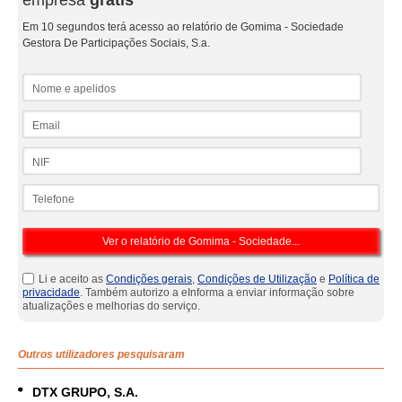
empresa
grátis
Em 10 segundos terá acesso ao relatório de Gomima - Sociedade
Gestora De Participações Sociais, S.a.
Nome e apelidos
Email
NIF
Telefone
Li e aceito as
Condições gerais
,
Condições de Utilização
e
Política de
privacidade
. Também autorizo a eInforma a enviar informação sobre
atualizações e melhorias do serviço.
Outros utilizadores pesquisaram
DTX GRUPO, S.A.