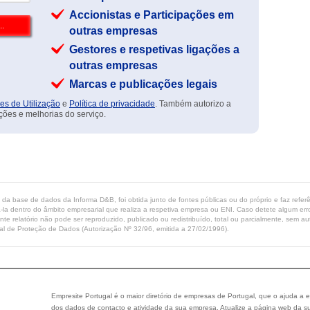
Accionistas e Participações em
outras empresas
Gestores e respetivas ligações a
outras empresas
Marcas e publicações legais
es de Utilização
e
Política de privacidade
. Também autorizo a
ções e melhorias do serviço.
ta da base de dados da Informa D&B, foi obtida junto de fontes públicas ou do próprio e faz refe
-la dentro do âmbito empresarial que realiza a respetiva empresa ou ENI. Caso detete algum erro 
ente relatório não pode ser reproduzido, publicado ou redistribuído, total ou parcialmente, sem
l de Proteção de Dados (Autorização Nº 32/96, emitida a 27/02/1996).
Empresite Portugal é o maior diretório de empresas de Portugal, que o ajuda a e
dos dados de contacto e atividade da sua empresa. Atualize a página web da su