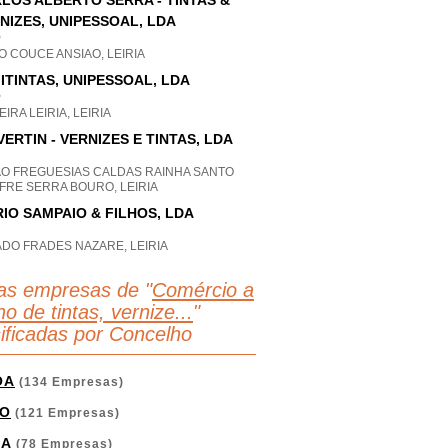
LOS ALBERTO SERRA - TINTAS &
NIZES, UNIPESSOAL, LDA
P
 COUCE ANSIAO, LEIRIA
ITINTAS, UNIPESSOAL, LDA
P
IRA LEIRIA, LEIRIA
VERTIN - VERNIZES E TINTAS, LDA
AO FREGUESIAS CALDAS RAINHA SANTO
FRE SERRA BOURO, LEIRIA
IO SAMPAIO & FILHOS, LDA
DO FRADES NAZARE, LEIRIA
as empresas de "
Comércio a
ho de tintas, vernize...
"
sificadas por Concelho
OA
(134 Empresas)
O
(121 Empresas)
GA
(78 Empresas)