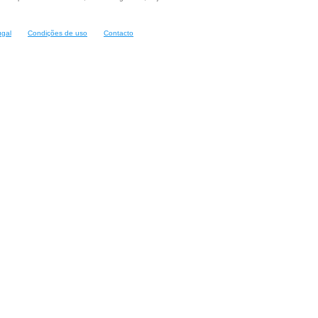
ugal
Condições de uso
Contacto