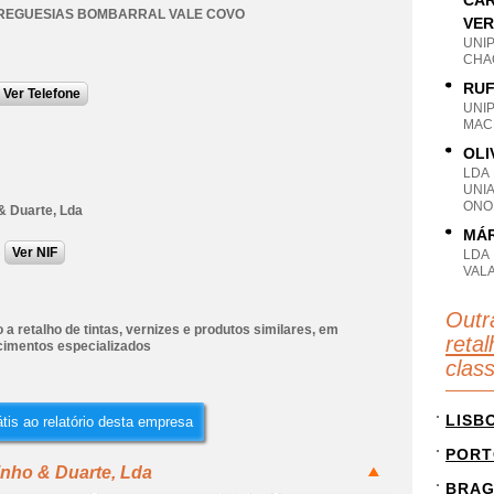
CAR
FREGUESIAS BOMBARRAL VALE COVO
VER
UNI
CHAO
RUF
Ver Telefone
UNI
MACE
OLI
LDA
UNI
ONO
& Duarte, Lda
MÁR
Ver NIF
LDA
VALA
Outr
a retalho de tintas, vernizes e produtos similares, em
retal
cimentos especializados
clas
LISB
tis ao relatório desta empresa
PORT
inho & Duarte, Lda
BRA