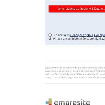
Li e aceito as
Condições gerais
,
Condiçõ
eInforma a enviar informação sobre atualiza
(1) A informação constante do presente relatório resul
empresa a que se refere, sendo apenas possível utilizá
efeito, o Serviço de Apoio ao Cliente eInforma. O pres
a sua base de dados legalizada pela Comissão Naciona