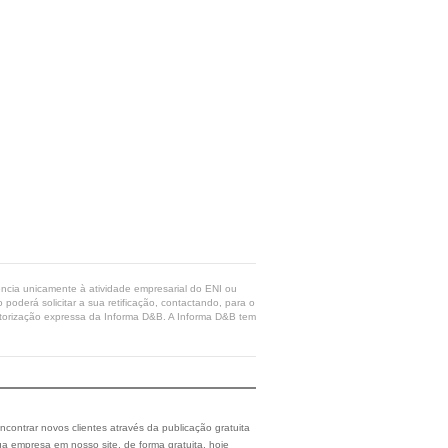
rência unicamente à atividade empresarial do ENI ou
poderá solicitar a sua retificação, contactando, para o
 autorização expressa da Informa D&B. A Informa D&B tem
ncontrar novos clientes através da publicação gratuita
a empresa em nosso site, de forma gratuita, hoje