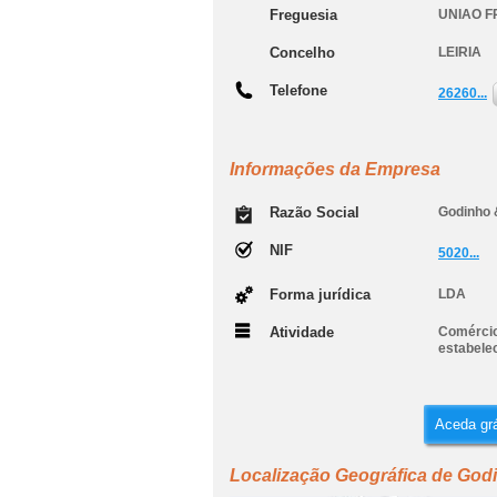
Freguesia
UNIAO 
Concelho
LEIRIA
Telefone
26260...
Informações da Empresa
Razão Social
Godinho 
NIF
5020...
Forma jurídica
LDA
Atividade
Comércio 
estabele
Aceda grá
Localização Geográfica de God