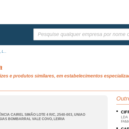
Pesquisar:
 L...
a
rnizes e produtos similares, em estabelecimentos especia
Outr
CIF
NCIA CAIREL SIMÃO LOTE 4 R/C, 2540-003
,
UNIAO
LDA
SIAS BOMBARRAL VALE COVO
,
LEIRIA
FAMA