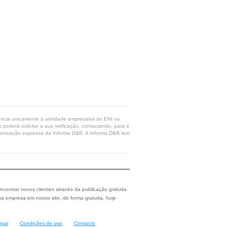
rência unicamente à atividade empresarial do ENI ou
poderá solicitar a sua retificação, contactando, para o
 autorização expressa da Informa D&B. A Informa D&B tem
ncontrar novos clientes através da publicação gratuita
a empresa em nosso site, de forma gratuita, hoje
ugal
Condições de uso
Contacto