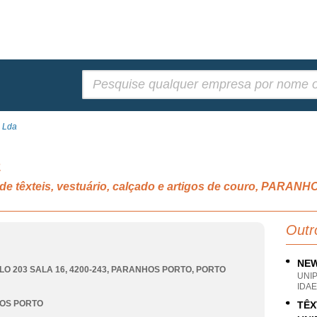
Pesquisar:
 Lda
a
de têxteis, vestuário, calçado e artigos de couro, PARA
Outr
NEW
O 203 SALA 16, 4200-243
,
PARANHOS PORTO
,
PORTO
UNI
IDA
OS PORTO
TÊX