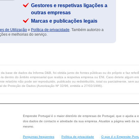
Gestores e respetivas ligações a
outras empresas
Marcas e publicações legais
es de Utilização
e
Política de privacidade
. Também autorizo a
ções e melhorias do serviço.
ta da base de dados da Informa D&B, foi obtida junto de fontes públicas ou do próprio e faz refe
-la dentro do âmbito empresarial que realiza a respetiva empresa ou ENI. Caso detete algum erro 
ente relatório não pode ser reproduzido, publicado ou redistribuído, total ou parcialmente, sem
l de Proteção de Dados (Autorização Nº 32/96, emitida a 27/02/1996).
Empresite Portugal é o maior diretório de empresas de Portugal, que o ajuda a e
dos dados de contacto e atividade da sua empresa. Atualize a página web da su
mesmo.
Perguntas frequentes
Política de privacidade
O que é o Empresite Port