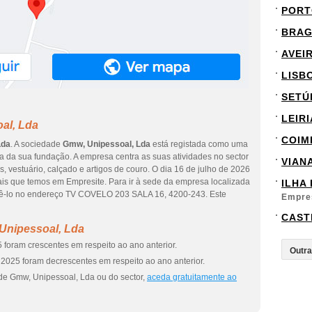
PORT
BRA
AVEI
LISB
SETÚ
LEIRI
al, Lda
COIM
Lda
. A sociedade
Gmw, Unipessoal, Lda
está registada como uma
a da sua fundação. A empresa centra as suas atividades no sector
VIAN
, vestuário, calçado e artigos de couro. O dia 16 de julho de 2026
ais que temos em Empresite. Para ir à sede da empresa localizada
ILHA
-lo no endereço TV COVELO 203 SALA 16, 4200-243. Este
Empre
CAST
Unipessoal, Lda
 foram crescentes em respeito ao ano anterior.
2025 foram decrescentes em respeito ao ano anterior.
de Gmw, Unipessoal, Lda ou do sector,
aceda gratuitamente ao