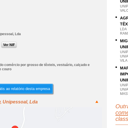
UNI
UNI
VAL
AGR
TÊX
LDA
RAM
pessoal, Lda
MIG
Ver NIF
UNI
UNI
UNI
VILA
o comércio por grosso de têxteis, vestuário, calçado e
MAR
e couro
IMP
UNI
UNI
tis ao relatório desta empresa
UNI
MAS
, Unipessoal, Lda
Outr
comé
clas