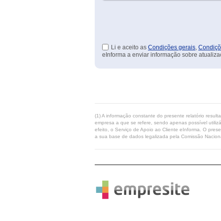
Li e aceito as
Condições gerais
,
Condiçõ
eInforma a enviar informação sobre atualiza
(1) A informação constante do presente relatório resul
empresa a que se refere, sendo apenas possível utilizá
efeito, o Serviço de Apoio ao Cliente eInforma. O pres
a sua base de dados legalizada pela Comissão Naciona