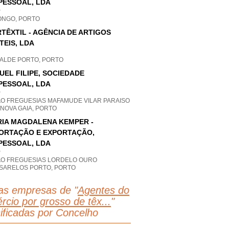
PESSOAL, LDA
P
ONGO, PORTO
TÊXTIL - AGÊNCIA DE ARTIGOS
TEIS, LDA
ALDE PORTO, PORTO
UEL FILIPE, SOCIEDADE
PESSOAL, LDA
P
AO FREGUESIAS MAFAMUDE VILAR PARAISO
 NOVA GAIA, PORTO
IA MAGDALENA KEMPER -
ORTAÇÃO E EXPORTAÇÃO,
PESSOAL, LDA
P
AO FREGUESIAS LORDELO OURO
SARELOS PORTO, PORTO
as empresas de "
Agentes do
rcio por grosso de têx...
"
sificadas por Concelho