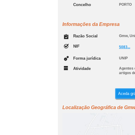
Concelho
PORTO
Informações da Empresa
Razão Social
Gmw, Uni
NIF
5083...
Forma jurídica
UNIP
Atividade
Agentes d
artigos d
Aceda grá
Localização Geográfica de Gmw