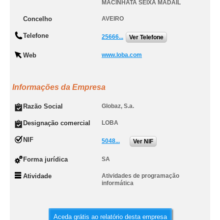
MACINHATA SEIXA MADAIL
Concelho
AVEIRO
Telefone
25666...
Ver Telefone
Web
www.loba.com
Informações da Empresa
Razão Social
Globaz, S.a.
Designação comercial
LOBA
NIF
5048...
Ver NIF
Forma jurídica
SA
Atividade
Atividades de programação
informática
Aceda grátis ao relatório desta empresa