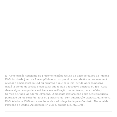
(1) A informação constante do presente relatório resulta da base de dados da Informa
D&B, foi obtida junto de fontes públicas ou do próprio e faz referência unicamente à
atividade empresarial do ENI ou empresa a que se refere, sendo apenas possível
utilizá-la dentro do âmbito empresarial que realiza a respetiva empresa ou ENI. Caso
detete algum erro poderá solicitar a sua retificação, contactando, para o efeito, o
Serviço de Apoio ao Cliente eInforma. O presente relatório não pode ser reproduzido,
publicado ou redistribuído, total ou parcialmente, sem autorização expressa da Informa
D&B. A Informa D&B tem a sua base de dados legalizada pela Comissão Nacional de
Proteção de Dados (Autorização Nº 32/96, emitida a 27/02/1996).