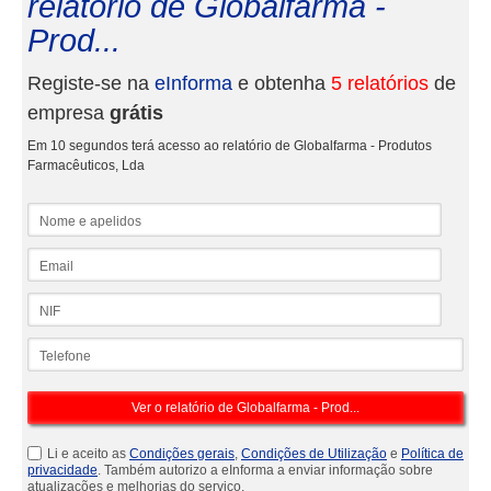
relatório de Globalfarma -
Prod...
Registe-se na
eInforma
e obtenha
5 relatórios
de
empresa
grátis
Em 10 segundos terá acesso ao relatório de Globalfarma - Produtos
Farmacêuticos, Lda
Nome e apelidos
Email
NIF
Telefone
Li e aceito as
Condições gerais
,
Condições de Utilização
e
Política de
privacidade
. Também autorizo a eInforma a enviar informação sobre
atualizações e melhorias do serviço.