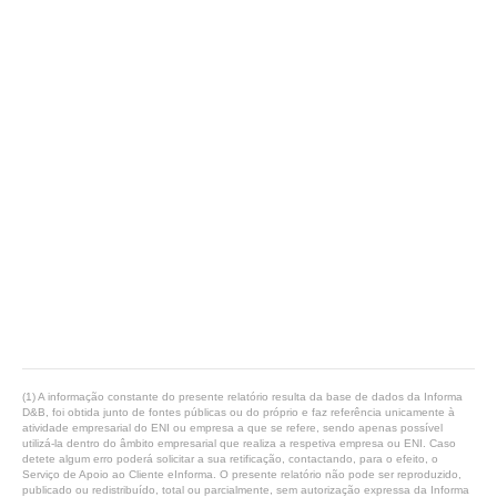
(1) A informação constante do presente relatório resulta da base de dados da Informa
D&B, foi obtida junto de fontes públicas ou do próprio e faz referência unicamente à
atividade empresarial do ENI ou empresa a que se refere, sendo apenas possível
utilizá-la dentro do âmbito empresarial que realiza a respetiva empresa ou ENI. Caso
detete algum erro poderá solicitar a sua retificação, contactando, para o efeito, o
Serviço de Apoio ao Cliente eInforma. O presente relatório não pode ser reproduzido,
publicado ou redistribuído, total ou parcialmente, sem autorização expressa da Informa