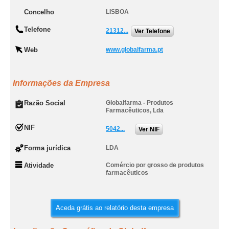
Concelho
LISBOA
Telefone
21312...
Ver Telefone
Web
www.globalfarma.pt
Informações da Empresa
Razão Social
Globalfarma - Produtos
Farmacêuticos, Lda
NIF
5042...
Ver NIF
Forma jurídica
LDA
Atividade
Comércio por grosso de produtos
farmacêuticos
Aceda grátis ao relatório desta empresa