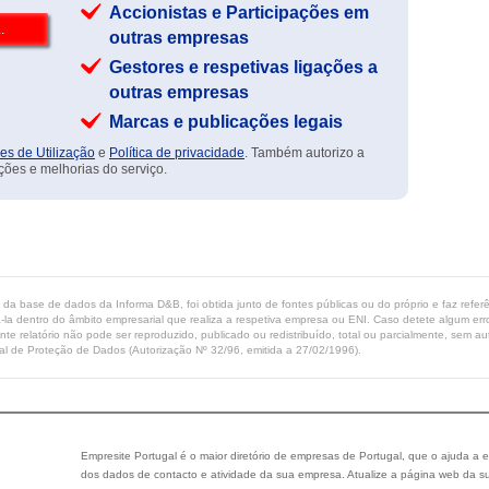
Accionistas e Participações em
outras empresas
Gestores e respetivas ligações a
outras empresas
Marcas e publicações legais
es de Utilização
e
Política de privacidade
. Também autorizo a
ções e melhorias do serviço.
ta da base de dados da Informa D&B, foi obtida junto de fontes públicas ou do próprio e faz refe
-la dentro do âmbito empresarial que realiza a respetiva empresa ou ENI. Caso detete algum erro 
ente relatório não pode ser reproduzido, publicado ou redistribuído, total ou parcialmente, sem
l de Proteção de Dados (Autorização Nº 32/96, emitida a 27/02/1996).
Empresite Portugal é o maior diretório de empresas de Portugal, que o ajuda a e
dos dados de contacto e atividade da sua empresa. Atualize a página web da su