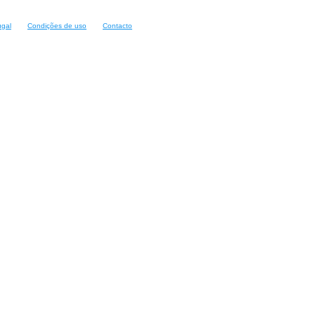
ugal
Condições de uso
Contacto