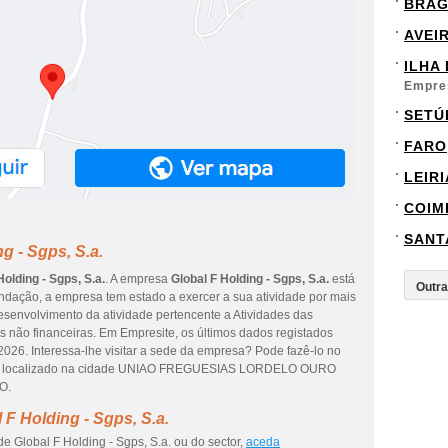
BRA
AVEI
ILHA
Empre
SETÚ
FARO
LEIRI
COIM
SANT
g - Sgps, S.a.
Holding - Sgps, S.a.
. A empresa
Global F Holding - Sgps, S.a.
está
ndação, a empresa tem estado a exercer a sua atividade por mais
esenvolvimento da atividade pertencente a Atividades das
s não financeiras. Em Empresite, os últimos dados registados
2026. Interessa-lhe visitar a sede da empresa? Pode fazê-lo no
6, localizado na cidade UNIAO FREGUESIAS LORDELO OURO
O.
F Holding - Sgps, S.a.
e Global F Holding - Sgps, S.a. ou do sector,
aceda