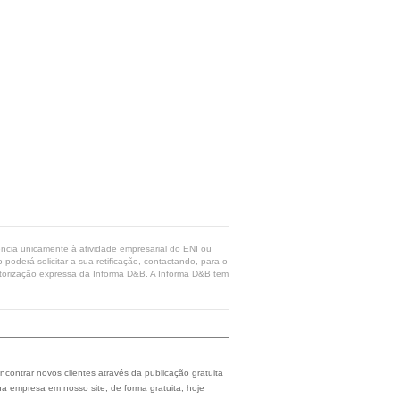
rência unicamente à atividade empresarial do ENI ou
poderá solicitar a sua retificação, contactando, para o
 autorização expressa da Informa D&B. A Informa D&B tem
ncontrar novos clientes através da publicação gratuita
a empresa em nosso site, de forma gratuita, hoje