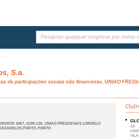
Pesquisar:
...
s, S.a.
oras de participações sociais não financeiras, UNIAO 
Outr
GLO
AVISTA 3067, 4100-136
,
UNIAO FREGUESIAS LORDELO
SA
ASSARELOS PORTO
,
PORTO
UNI
VILA