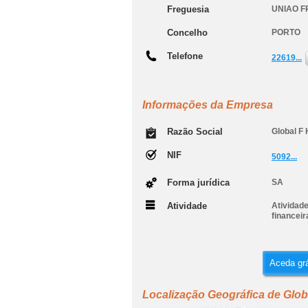
Freguesia
UNIAO 
Concelho
PORTO
Telefone
22619...
Informações da Empresa
Razão Social
Global F 
NIF
5092...
Forma jurídica
SA
Atividade
Atividad
financeir
Aceda grá
Localização Geográfica de Globa