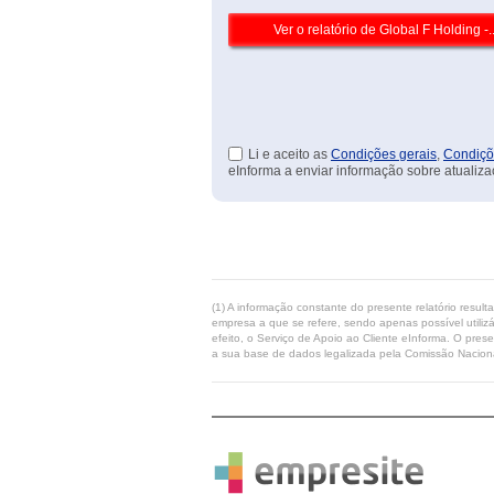
Li e aceito as
Condições gerais
,
Condiçõ
eInforma a enviar informação sobre atualiza
(1) A informação constante do presente relatório resul
empresa a que se refere, sendo apenas possível utilizá
efeito, o Serviço de Apoio ao Cliente eInforma. O pres
a sua base de dados legalizada pela Comissão Naciona