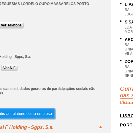
FREGUESIAS LORDELO OURO MASSARELOS PORTO
LIPZ
SA
JUG
SIS
Ver Telefone
LDA
MOR
ARO
SA
UNI
VILA
Holding - Sgps, S.a.
ZOP
SA
Ver NIF
UNI
SEN
Outr
es das sociedades gestoras de participações sociais não
as
das 
clas
tis ao relatório desta empresa
LISB
PORT
l F Holding - Sgps, S.a.