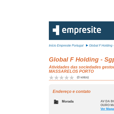
Início Empresite Portugal
Global F Holding - 
Global F Holding - Sgp
Atividades das sociedades gest
MASSARELOS PORTO
(
0
votos)
Endereço e contato
Morada
AV DA BO
OURO M
Ver Mapa