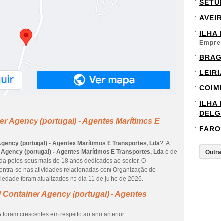
SETÚ
AVEI
ILHA
Empre
BRA
LEIRI
COIM
ILHA
DELG
er Agency (portugal) - Agentes Marítimos E
FARO
Agency (portugal) - Agentes Marítimos E Transportes, Lda
?. A
 Agency (portugal) - Agentes Marítimos E Transportes, Lda
é de
ada pelos seus mais de 18 anos dedicados ao sector. O
centra-se nas atividades relacionadas com Organização do
iedade foram atualizados no dia 11 de julho de 2026.
 Container Agency (portugal) - Agentes
 foram crescentes em respeito ao ano anterior.