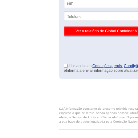
NIF
Telefone
Li e aceito as
Condições gerais
,
Condiçõ
eInforma a enviar informação sobre atualiza
(1) A informação constante do presente relatório resul
empresa a que se refere, sendo apenas possível utilizá
efeito, o Serviço de Apoio ao Cliente eInforma. O pres
a sua base de dados legalizada pela Comissão Naciona