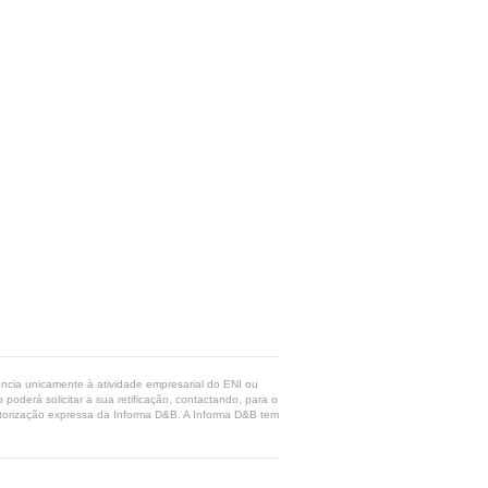
rência unicamente à atividade empresarial do ENI ou
poderá solicitar a sua retificação, contactando, para o
 autorização expressa da Informa D&B. A Informa D&B tem