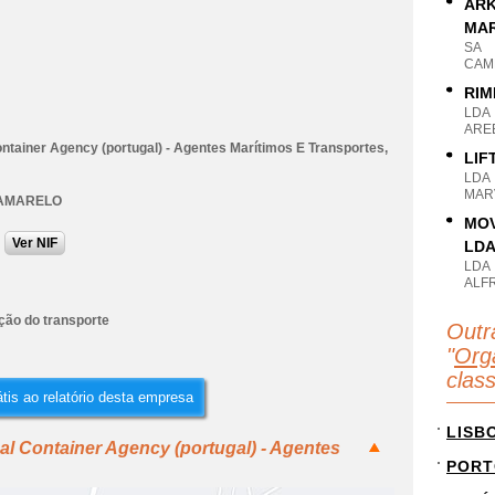
ARK
MAR
SA
CAMP
RIM
LDA
AREE
ntainer Agency (portugal) - Agentes Marítimos E Transportes,
LIF
LDA
MARV
AMARELO
MOV
Ver NIF
LD
LDA
ALF
ção do transporte
Outr
"
Org
clas
tis ao relatório desta empresa
LISB
al Container Agency (portugal) - Agentes
PORT