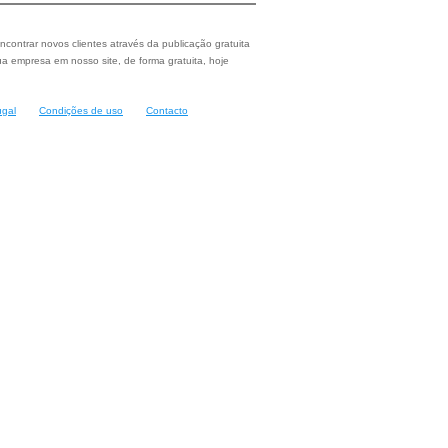
ncontrar novos clientes através da publicação gratuita
a empresa em nosso site, de forma gratuita, hoje
ugal
Condições de uso
Contacto