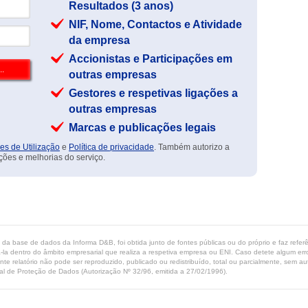
Resultados (3 anos)
NIF, Nome, Contactos e Atividade
da empresa
Accionistas e Participações em
outras empresas
Gestores e respetivas ligações a
outras empresas
Marcas e publicações legais
es de Utilização
e
Política de privacidade
. Também autorizo a
ções e melhorias do serviço.
ta da base de dados da Informa D&B, foi obtida junto de fontes públicas ou do próprio e faz refe
-la dentro do âmbito empresarial que realiza a respetiva empresa ou ENI. Caso detete algum erro 
ente relatório não pode ser reproduzido, publicado ou redistribuído, total ou parcialmente, sem
l de Proteção de Dados (Autorização Nº 32/96, emitida a 27/02/1996).