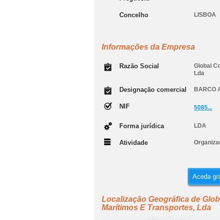
Concelho
LISBOA
Informações da Empresa
Razão Social
Global Co
Lda
Designação comercial
BARCO 
NIF
5085...
Forma jurídica
LDA
Atividade
Organiza
Aceda grá
Localização Geográfica de Glob
Marítimos E Transportes, Lda