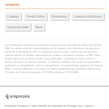
categorias
Catalogo
Tienda Online
Emarketing
Comercio Electronico
Soluciones Web
Movil
(1) A informação constante do presente relatório resulta da base de dados da Informa
D&B, foi obtida junto de fontes públicas ou do próprio e faz referência unicamente à
atividade empresarial do ENI ou empresa a que se refere, sendo apenas possível
utilizá-la dentro do âmbito empresarial que realiza a respetiva empresa ou ENI. Caso
detete algum erro poderá solicitar a sua retificação, contactando, para o efeito, o
Serviço de Apoio ao Cliente eInforma. O presente relatório não pode ser reproduzido,
publicado ou redistribuído, total ou parcialmente, sem autorização expressa da Informa
D&B. A Informa D&B tem a sua base de dados legalizada pela Comissão Nacional de
Proteção de Dados (Autorização Nº 32/96, emitida a 27/02/1996).
Empresite Portugal é o maior diretório de empresas de Portugal, que o ajuda a