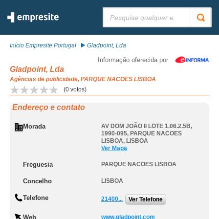
Pesquisar:
Início Empresite Portugal
Gladpoint, Lda
Informação oferecida por
Gladpoint, Lda
Agências de publicidade, PARQUE NACOES LISBOA
(
0
votos)
Endereço e contato
Morada
AV DOM JOÃO II LOTE 1.06.2.5B,
1990-095
,
PARQUE NACOES
LISBOA
,
LISBOA
Ver Mapa
Freguesia
PARQUE NACOES LISBOA
Concelho
LISBOA
Telefone
21400...
Ver Telefone
Web
www.gladpoint.com