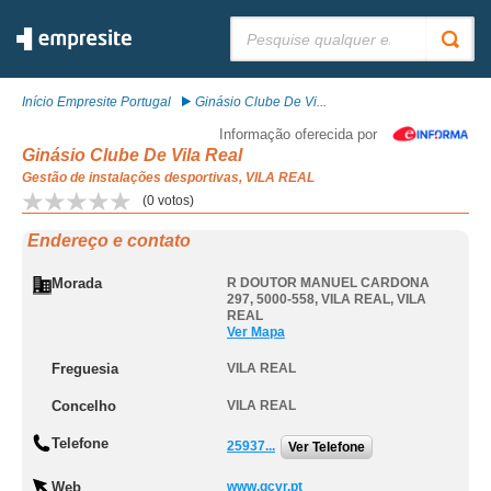
Pesquisar:
Início Empresite Portugal
Ginásio Clube De Vi...
Informação oferecida por
Ginásio Clube De Vila Real
Gestão de instalações desportivas, VILA REAL
(
0
votos)
Endereço e contato
Morada
R DOUTOR MANUEL CARDONA
297, 5000-558
,
VILA REAL
,
VILA
REAL
Ver Mapa
Freguesia
VILA REAL
Concelho
VILA REAL
Telefone
25937...
Ver Telefone
Web
www.gcvr.pt