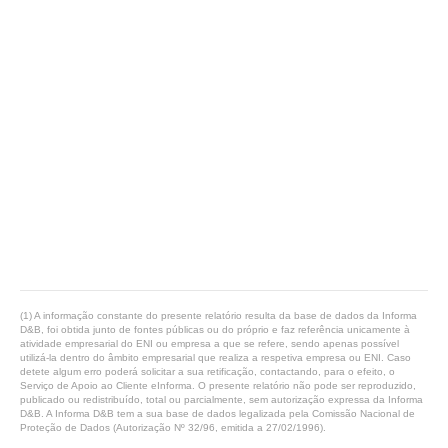
(1) A informação constante do presente relatório resulta da base de dados da Informa
D&B, foi obtida junto de fontes públicas ou do próprio e faz referência unicamente à
atividade empresarial do ENI ou empresa a que se refere, sendo apenas possível
utilizá-la dentro do âmbito empresarial que realiza a respetiva empresa ou ENI. Caso
detete algum erro poderá solicitar a sua retificação, contactando, para o efeito, o
Serviço de Apoio ao Cliente eInforma. O presente relatório não pode ser reproduzido,
publicado ou redistribuído, total ou parcialmente, sem autorização expressa da Informa
D&B. A Informa D&B tem a sua base de dados legalizada pela Comissão Nacional de
Proteção de Dados (Autorização Nº 32/96, emitida a 27/02/1996).