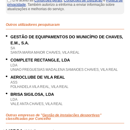
Li e aceito as
Condições gerais
,
Condições de Utilização
e
Política de
privacidade
. Também autorizo a eInforma a enviar informação sobre
atualizações e melhorias do serviço.
Outros utilizadores pesquisaram
GESTÃO DE EQUIPAMENTOS DO MUNICÍPIO DE CHAVES,
E.M., S.A.
SA
SANTA MARIA MAIOR CHAVES, VILA REAL
COMPLETE RECTANGLE, LDA
LDA
UNIAO FREGUESIAS MADALENA SAMAIOES CHAVES, VILA REAL
AEROCLUBE DE VILA REAL
ASS
FOLHADELA VILA REAL, VILA REAL
BRISA SIGILOSA, LDA
LDA
VALE ANTA CHAVES, VILA REAL
Outras empresas de "
Gestão de instalações desportivas
"
classificadas por Concelho