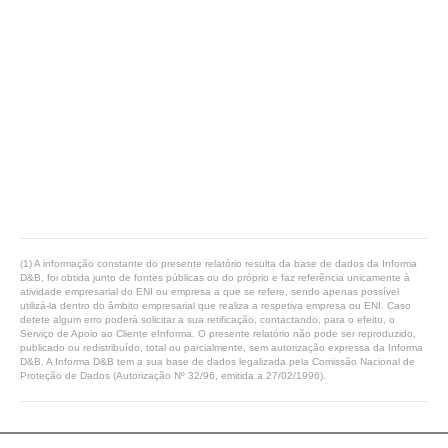
(1) A informação constante do presente relatório resulta da base de dados da Informa
D&B, foi obtida junto de fontes públicas ou do próprio e faz referência unicamente à
atividade empresarial do ENI ou empresa a que se refere, sendo apenas possível
utilizá-la dentro do âmbito empresarial que realiza a respetiva empresa ou ENI. Caso
detete algum erro poderá solicitar a sua retificação, contactando, para o efeito, o
Serviço de Apoio ao Cliente eInforma. O presente relatório não pode ser reproduzido,
publicado ou redistribuído, total ou parcialmente, sem autorização expressa da Informa
D&B. A Informa D&B tem a sua base de dados legalizada pela Comissão Nacional de
Proteção de Dados (Autorização Nº 32/96, emitida a 27/02/1996).