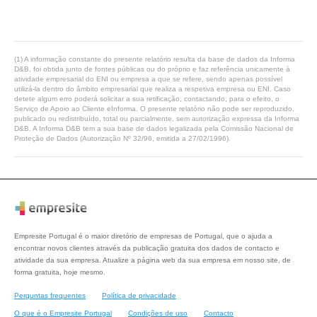
(1) A informação constante do presente relatório resulta da base de dados da Informa
D&B, foi obtida junto de fontes públicas ou do próprio e faz referência unicamente à
atividade empresarial do ENI ou empresa a que se refere, sendo apenas possível
utilizá-la dentro do âmbito empresarial que realiza a respetiva empresa ou ENI. Caso
detete algum erro poderá solicitar a sua retificação, contactando, para o efeito, o
Serviço de Apoio ao Cliente eInforma. O presente relatório não pode ser reproduzido,
publicado ou redistribuído, total ou parcialmente, sem autorização expressa da Informa
D&B. A Informa D&B tem a sua base de dados legalizada pela Comissão Nacional de
Proteção de Dados (Autorização Nº 32/96, emitida a 27/02/1996).
Empresite Portugal é o maior diretório de empresas de Portugal, que o ajuda a
encontrar novos clientes através da publicação gratuita dos dados de contacto e
atividade da sua empresa. Atualize a página web da sua empresa em nosso site, de
forma gratuita, hoje mesmo.
Perguntas frequentes
Política de privacidade
O que é o Empresite Portugal
Condições de uso
Contacto