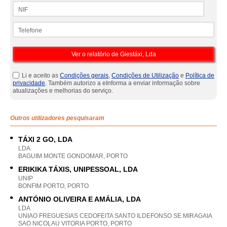
NIF
Telefone
Li e aceito as
Condições gerais
,
Condições de Utilização
e
Política de
privacidade
. Também autorizo a eInforma a enviar informação sobre
atualizações e melhorias do serviço.
Outros utilizadores pesquisaram
TÁXI 2 GO, LDA
LDA
BAGUIM MONTE GONDOMAR, PORTO
ERIKIKA TÁXIS, UNIPESSOAL, LDA
UNIP
BONFIM PORTO, PORTO
ANTÓNIO OLIVEIRA E AMÁLIA, LDA
LDA
UNIAO FREGUESIAS CEDOFEITA SANTO ILDEFONSO SE MIRAGAIA
SAO NICOLAU VITORIA PORTO, PORTO