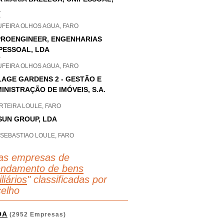
A
P
UFEIRA OLHOS AGUA, FARO
PROENGINEER, ENGENHARIAS
PESSOAL, LDA
P
UFEIRA OLHOS AGUA, FARO
LAGE GARDENS 2 - GESTÃO E
INISTRAÇÃO DE IMÓVEIS, S.A.
RTEIRA LOULE, FARO
SUN GROUP, LDA
 SEBASTIAO LOULE, FARO
as empresas de
endamento de bens
liários
" classificadas por
elho
OA
(2952 Empresas)