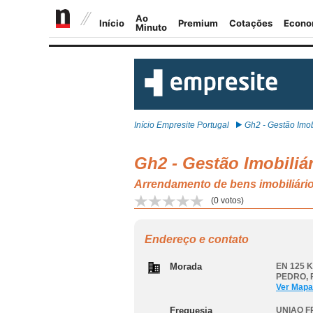
Início Empresite Portugal
Gh2 - Gestão Imobi
Gh2 - Gestão Imobiliár
Arrendamento de bens imobili
(
0
votos)
Endereço e contato
Morada
EN 125 K
PEDRO
,
Ver Mapa
Freguesia
UNIAO F