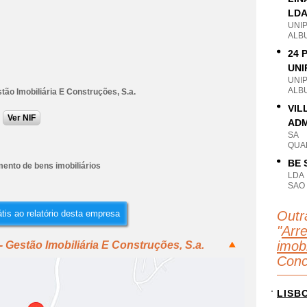
LD
UNI
ALB
24 
UNI
UNI
ALB
tão Imobiliária E Construções, S.a.
VIL
Ver NIF
ADM
SA
QUA
BE 
ento de bens imobiliários
LDA
SAO
tis ao relatório desta empresa
Outr
"
Arr
imobi
 Gestão Imobiliária E Construções, S.a.
Conc
LISB