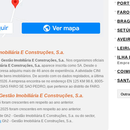
PORT
FARO
BRA
SETÚ
AVEI
LEIRI
obiliária E Construções, S.a.
ILHA
 Gestão Imobiliária E Construções, S.a.
. Nos organismos oficiais
Empre
iária E Construções, S.a.
aparece inscrita como SA. Desde o
mpresa adquiriu mais de 46 anos de experiência. A atividade CINI
COIM
 bens imobiliários. De acordo com os dados registados, a última
SANT
e 2026. A empresa encontra-se no endereço EN 125 KM 98.6, 8005-
SIAS FARO SE SAO PEDRO, que pertence ao distrito de FARO.
estão Imobiliária E Construções, S.a.
 foram crescentes em respeito ao ano anterior.
2025 foram crescentes em respeito ao ano anterior.
e Gh2 - Gestão Imobiliária E Construções, S.a. ou do sector,
a
Gh2 - Gestão Imobiliária E Construções, S.a..