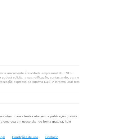
rência unicamente à atividade empresarial do ENI ou
poderá solicitar a sua retificação, contactando, para o
 autorização expressa da Informa D&B. A Informa D&B tem
ncontrar novos clientes através da publicação gratuita
a empresa em nosso site, de forma gratuita, hoje
ugal
Condições de uso
Contacto