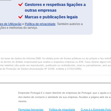
Gestores e respetivas ligações a
outras empresas
Marcas e publicações legais
es de Utilização
e
Política de privacidade
. Também autorizo a
ções e melhorias do serviço.
ta da base de dados da Informa D&B, foi obtida junto de fontes públicas ou do próprio e faz refe
-la dentro do âmbito empresarial que realiza a respetiva empresa ou ENI. Caso detete algum erro 
ente relatório não pode ser reproduzido, publicado ou redistribuído, total ou parcialmente, sem
l de Proteção de Dados (Autorização Nº 32/96, emitida a 27/02/1996).
Empresite Portugal é o maior diretório de empresas de Portugal, que o ajuda a e
dos dados de contacto e atividade da sua empresa. Atualize a página web da su
mesmo.
Perguntas frequentes
Política de privacidade
O que é o Empresite Port