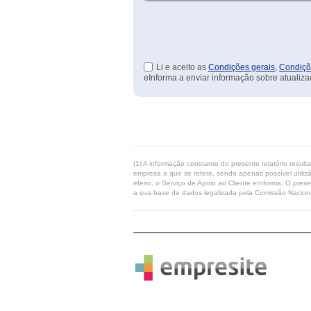
Li e aceito as
Condições gerais
,
Condiçõ
eInforma a enviar informação sobre atualiza
(1) A informação constante do presente relatório resul
empresa a que se refere, sendo apenas possível utilizá
efeito, o Serviço de Apoio ao Cliente eInforma. O pres
a sua base de dados legalizada pela Comissão Naciona