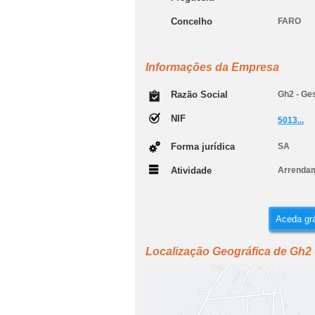
Concelho
FARO
Informações da Empresa
Razão Social
Gh2 - Ges
NIF
5013...
Forma jurídica
SA
Atividade
Arrendam
Aceda grá
Localização Geográfica de Gh2 -