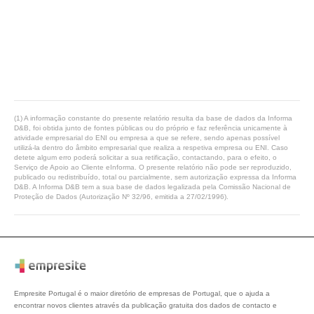
(1) A informação constante do presente relatório resulta da base de dados da Informa
D&B, foi obtida junto de fontes públicas ou do próprio e faz referência unicamente à
atividade empresarial do ENI ou empresa a que se refere, sendo apenas possível
utilizá-la dentro do âmbito empresarial que realiza a respetiva empresa ou ENI. Caso
detete algum erro poderá solicitar a sua retificação, contactando, para o efeito, o
Serviço de Apoio ao Cliente eInforma. O presente relatório não pode ser reproduzido,
publicado ou redistribuído, total ou parcialmente, sem autorização expressa da Informa
D&B. A Informa D&B tem a sua base de dados legalizada pela Comissão Nacional de
Proteção de Dados (Autorização Nº 32/96, emitida a 27/02/1996).
Empresite Portugal é o maior diretório de empresas de Portugal, que o ajuda a
encontrar novos clientes através da publicação gratuita dos dados de contacto e