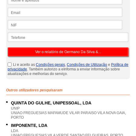
Email
NIF
Telefone
Li e aceito as
Condições gerais
,
Condições de Utilização
e
Política de
privacidade
. Também autorizo a eInforma a enviar informação sobre
atualizações e melhorias do serviço.
Outros utilizadores pesquisaram
QUINTA DO GULHE, UNIPESSOAL, LDA
UNIP
UNIAO FREGUESIAS MAFAMUDE VILAR PARAISO VILA NOVA GAIA,
PORTO
IMPONENTE, LDA
LDA
UNIAO FREGUESIAS VILA VERDE SANTAO FELGUEIRAS, PORTO