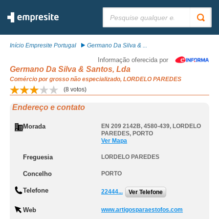
Pesquisar:
Início Empresite Portugal
Germano Da Silva & ...
Informação oferecida por
Germano Da Silva & Santos, Lda
Comércio por grosso não especializado, LORDELO PAREDES
(
8
votos)
Endereço e contato
Morada
EN 209 2142B, 4580-439
,
LORDELO
PAREDES
,
PORTO
Ver Mapa
Freguesia
LORDELO PAREDES
Concelho
PORTO
Telefone
22444...
Ver Telefone
Web
www.artigosparaestofos.com