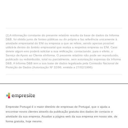
(1) A informação constante do presente relatório resulta da base de dados da Informa
D&B, foi obtida junto de fontes públicas ou do próprio e faz referência unicamente à
atividade empresarial do ENI ou empresa a que se refere, sendo apenas possível
utilizá-la dentro do âmbito empresarial que realiza a respetiva empresa ou ENI. Caso
detete algum erro poderá solicitar a sua retificação, contactando, para o efeito, o
Serviço de Apoio ao Cliente eInforma. O presente relatório não pode ser reproduzido,
publicado ou redistribuído, total ou parcialmente, sem autorização expressa da Informa
D&B. A Informa D&B tem a sua base de dados legalizada pela Comissão Nacional de
Proteção de Dados (Autorização Nº 32/96, emitida a 27/02/1996).
Empresite Portugal é o maior diretório de empresas de Portugal, que o ajuda a
encontrar novos clientes através da publicação gratuita dos dados de contacto e
atividade da sua empresa. Atualize a página web da sua empresa em nosso site, de
forma gratuita, hoje mesmo.