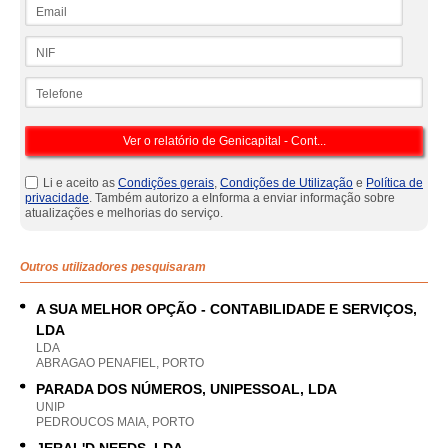
Email
NIF
Telefone
Li e aceito as
Condições gerais
,
Condições de Utilização
e
Política de
privacidade
. Também autorizo a eInforma a enviar informação sobre
atualizações e melhorias do serviço.
Outros utilizadores pesquisaram
A SUA MELHOR OPÇÃO - CONTABILIDADE E SERVIÇOS,
LDA
LDA
ABRAGAO PENAFIEL, PORTO
PARADA DOS NÚMEROS, UNIPESSOAL, LDA
UNIP
PEDROUCOS MAIA, PORTO