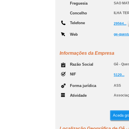
Freguesia
SAO MA
Concelho
ILHA TE
Telefone
29564...
Web
ge-quest
Informações da Empresa
Razão Social
Gê - Que
NIF
5120...
Forma jurídica
ASS
Atividade
Associaç
Aceda grá
Localização Geográfica de Gê -