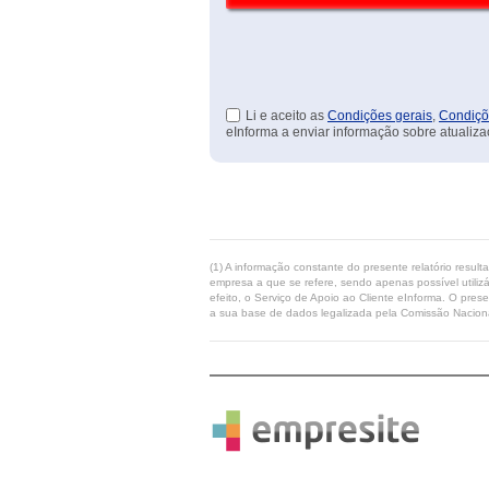
Li e aceito as
Condições gerais
,
Condiçõ
eInforma a enviar informação sobre atualiza
(1) A informação constante do presente relatório resul
empresa a que se refere, sendo apenas possível utilizá
efeito, o Serviço de Apoio ao Cliente eInforma. O pres
a sua base de dados legalizada pela Comissão Naciona