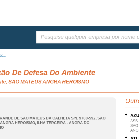
Pesquisar:
c...
ação De Defesa Do Ambiente
iente, SAO MATEUS ANGRA HEROISMO
Outr
AZU
RANDE DE SÃO MATEUS DA CALHETA S/N, 9700-592
,
SAO
ASS
 ANGRA HEROISMO
,
ILHA TERCEIRA - ANGRA DO
SAO
MO
ANG
ATL