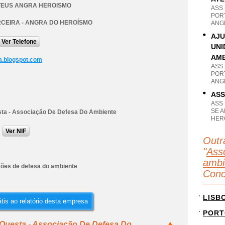
TEUS ANGRA HEROISMO
ASS
PORT
RCEIRA - ANGRA DO HEROÍSMO
ANG
AJU
Ver Telefone
UNI
AMB
a.blogspot.com
ASS
PORT
ANG
ASS
ASS
SE 
sta - Associação De Defesa Do Ambiente
HER
Ver NIF
Outr
"
Ass
ambi
ões de defesa do ambiente
Conc
LISB
tis ao relatório desta empresa
PORT
 Questa - Associação De Defesa Do