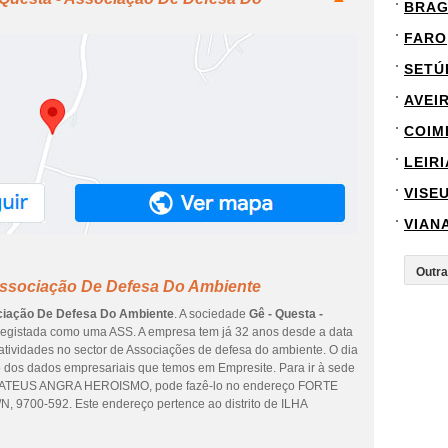
BRA
FARO
SETÚ
AVEI
COIM
LEIRI
VISE
VIAN
 Associação De Defesa Do Ambiente
ociação De Defesa Do Ambiente
. A sociedade
Gê - Questa -
registada como uma ASS. A empresa tem já 32 anos desde a data
atividades no sector de Associações de defesa do ambiente. O dia
ão dos dados empresariais que temos em Empresite. Para ir à sede
 MATEUS ANGRA HEROISMO, pode fazê-lo no endereço FORTE
00-592. Este endereço pertence ao distrito de ILHA