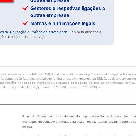
outras empresas
Gestores e respetivas ligações a
outras empresas
Marcas e publicações legais
es de Utilização
e
Política de privacidade
. Também autorizo a
ções e melhorias do serviço.
ta da base de dados da Informa D&B, foi obtida junto de fontes públicas ou do próprio e faz refe
-la dentro do âmbito empresarial que realiza a respetiva empresa ou ENI. Caso detete algum erro 
ente relatório não pode ser reproduzido, publicado ou redistribuído, total ou parcialmente, sem
l de Proteção de Dados (Autorização Nº 32/96, emitida a 27/02/1996).
Empresite Portugal é o maior diretório de empresas de Portugal, que o ajuda a e
dos dados de contacto e atividade da sua empresa. Atualize a página web da su
mesmo.