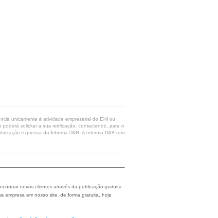
rência unicamente à atividade empresarial do ENI ou
poderá solicitar a sua retificação, contactando, para o
 autorização expressa da Informa D&B. A Informa D&B tem
ncontrar novos clientes através da publicação gratuita
a empresa em nosso site, de forma gratuita, hoje