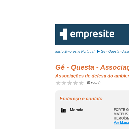
Início Empresite Portugal
Gê - Questa - Asso
Gê - Questa - Associ
Associações de defesa do amb
(
0
votos)
Endereço e contato
Morada
FORTE G
MATEUS
HEROÍS
Ver Mapa