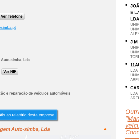
JOÃ
E L
Ver Telefone
LD
UNI
simba.pt
UNI
ALE
J M
UNI
UNI
TOR
Auto-simba, Lda
11A
LDA
Ver NIF
UNI
ABEL
CAR
ão e reparação de veículos automóveis
LDA
AREE
Outr
tis ao relatório desta empresa
"
Man
veícu
agem Auto-simba, Lda
Conc