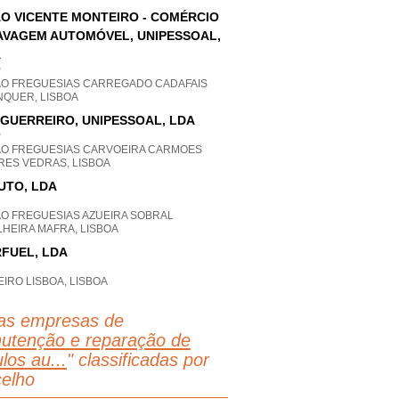
O VICENTE MONTEIRO - COMÉRCIO
AVAGEM AUTOMÓVEL, UNIPESSOAL,
A
P
AO FREGUESIAS CARREGADO CADAFAIS
NQUER, LISBOA
 GUERREIRO, UNIPESSOAL, LDA
P
AO FREGUESIAS CARVOEIRA CARMOES
RES VEDRAS, LISBOA
UTO, LDA
AO FREGUESIAS AZUEIRA SOBRAL
HEIRA MAFRA, LISBOA
FUEL, LDA
IRO LISBOA, LISBOA
as empresas de
utenção e reparação de
los au...
" classificadas por
elho