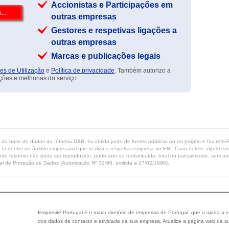
Accionistas e Participações em
outras empresas
Gestores e respetivas ligações a
outras empresas
Marcas e publicações legais
es de Utilização
e
Política de privacidade
. Também autorizo a
ções e melhorias do serviço.
ta da base de dados da Informa D&B, foi obtida junto de fontes públicas ou do próprio e faz refe
-la dentro do âmbito empresarial que realiza a respetiva empresa ou ENI. Caso detete algum erro 
ente relatório não pode ser reproduzido, publicado ou redistribuído, total ou parcialmente, sem
l de Proteção de Dados (Autorização Nº 32/96, emitida a 27/02/1996).
Empresite Portugal é o maior diretório de empresas de Portugal, que o ajuda a e
dos dados de contacto e atividade da sua empresa. Atualize a página web da su