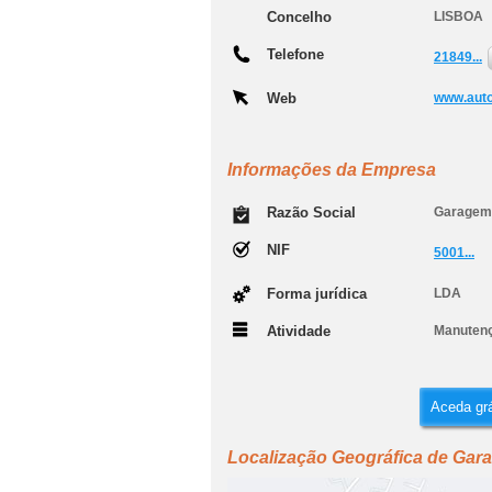
Concelho
LISBOA
Telefone
21849...
Web
www.auto
Informações da Empresa
Razão Social
Garagem 
NIF
5001...
Forma jurídica
LDA
Atividade
Manutenç
Aceda grá
Localização Geográfica de Gar