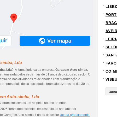
LISB
PORT
BRA
AVEI
LEIRI
SETÚ
SANT
-simba, Lda
FARO
ba, Lda
?. A forma jurídica da empresa
Garagem Auto-simba,
COIM
 demonstrada pelos seus mais de 61 anos dedicados ao sector. O
centra-se nas atividades relacionadas com Manutenção e
VISE
 empresariais desta sociedade foram atualizados no dia 30 de
gem Auto-simba, Lda
 foram crescentes em respeito ao ano anterior.
2025 foram decrescentes em respeito ao ano anterior.
 de Garagem Auto-simba, Lda ou do sector,
aceda gratuitamente