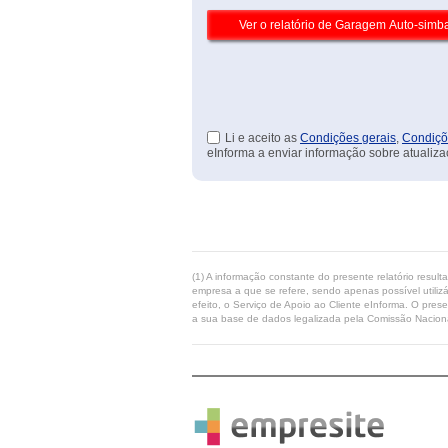
Li e aceito as
Condições gerais
,
Condiçõ
eInforma a enviar informação sobre atualiza
(1) A informação constante do presente relatório resul
empresa a que se refere, sendo apenas possível utilizá
efeito, o Serviço de Apoio ao Cliente eInforma. O pres
a sua base de dados legalizada pela Comissão Naciona