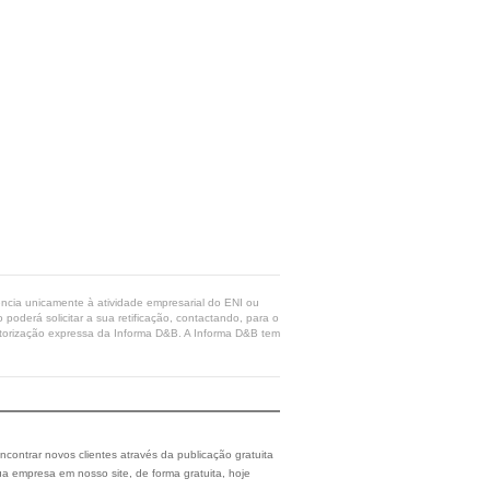
rência unicamente à atividade empresarial do ENI ou
poderá solicitar a sua retificação, contactando, para o
 autorização expressa da Informa D&B. A Informa D&B tem
ncontrar novos clientes através da publicação gratuita
a empresa em nosso site, de forma gratuita, hoje