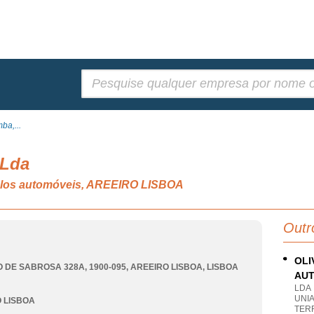
Pesquisar:
ba,...
 Lda
ulos automóveis, AREEIRO LISBOA
Outr
OLI
 DE SABROSA 328A, 1900-095
,
AREEIRO LISBOA
,
LISBOA
AUT
LDA
UNI
 LISBOA
TER