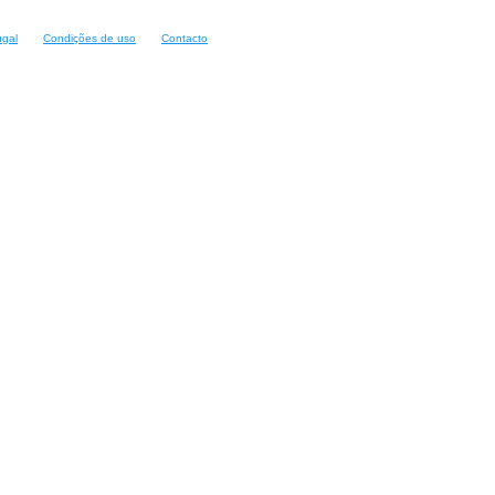
ugal
Condições de uso
Contacto