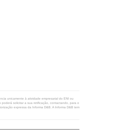
rência unicamente à atividade empresarial do ENI ou
poderá solicitar a sua retificação, contactando, para o
 autorização expressa da Informa D&B. A Informa D&B tem