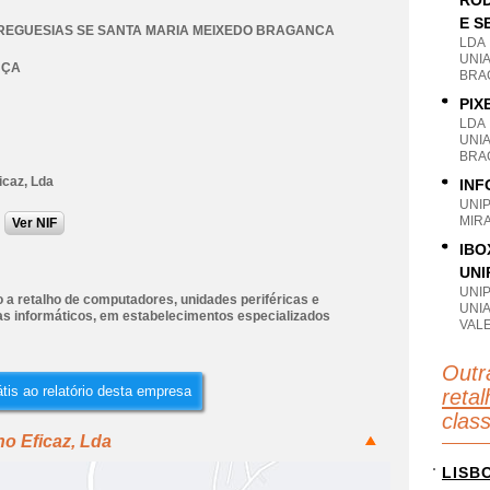
ROD
E S
REGUESIAS SE SANTA MARIA MEIXEDO BRAGANCA
LDA
UNI
NÇA
BRA
PIX
LDA
UNI
BRA
icaz, Lda
INF
UNI
MIR
Ver NIF
IBO
UNI
UNI
 a retalho de computadores, unidades periféricas e
UNI
s informáticos, em estabelecimentos especializados
VAL
Outr
tis ao relatório desta empresa
reta
clas
o Eficaz, Lda
LISB