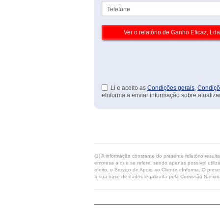
Telefone
Li e aceito as
Condições gerais
,
Condiçõ
eInforma a enviar informação sobre atualiza
(1) A informação constante do presente relatório resul
empresa a que se refere, sendo apenas possível utilizá
efeito, o Serviço de Apoio ao Cliente eInforma. O pres
a sua base de dados legalizada pela Comissão Naciona