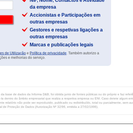
NIF, Nome, Contactos e Atividade
da empresa
Accionistas e Participações em
outras empresas
Gestores e respetivas ligações a
outras empresas
Marcas e publicações legais
es de Utilização
e
Política de privacidade
. Também autorizo a
ções e melhorias do serviço.
ta da base de dados da Informa D&B, foi obtida junto de fontes públicas ou do próprio e faz refe
-la dentro do âmbito empresarial que realiza a respetiva empresa ou ENI. Caso detete algum erro 
ente relatório não pode ser reproduzido, publicado ou redistribuído, total ou parcialmente, sem
l de Proteção de Dados (Autorização Nº 32/96, emitida a 27/02/1996).