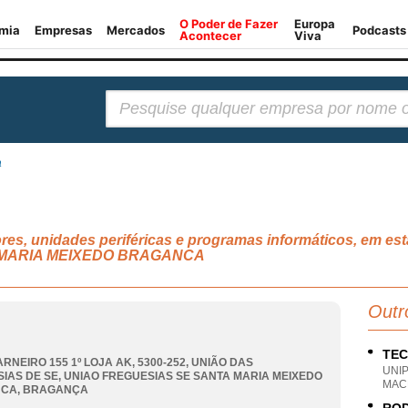
Pesquisar:
a
es, unidades periféricas e programas informáticos, em es
 MARIA MEIXEDO BRAGANCA
Outr
TEC
RNEIRO 155 1º LOJA AK, 5300-252, UNIÃO DAS
UNI
IAS DE SE
,
UNIAO FREGUESIAS SE SANTA MARIA MEIXEDO
MAC
NCA
,
BRAGANÇA