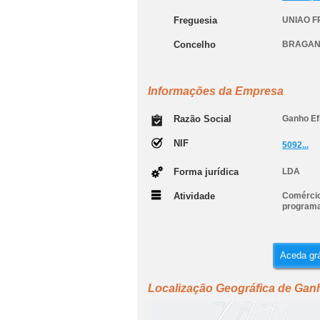
Freguesia
UNIAO F
Concelho
BRAGA
Informações da Empresa
Razão Social
Ganho Ef
NIF
5092...
Forma jurídica
LDA
Atividade
Comércio
programa
Aceda grá
Localização Geográfica de Ganh