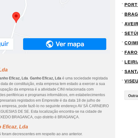
PORT
BRA
AVEI
SETÚ
COIM
FARO
LEIRI
 Lda
SANT
anho Eficaz, Lda
.
Ganho Eficaz, Lda
é uma sociedade registada
VISE
data de constituição, esta empresa tem estado a exercer a sua
 ocupação da empresa é a atividade CINI relacionada com
es periféricas e programas informáticos, em estabelecimentos
presariais registados em Empresite é da data 18 de julho de
desta empresa, pode fazê-lo no seguinte endereço AV SÁ CARNEIRO
UESIAS DE SE. Esta localização encontra-se na cidade de
EDO BRAGANCA, cujo distrito é BRAGANÇA.
 Eficaz, Lda
 foram decrescentes em respeito ao ano anterior.