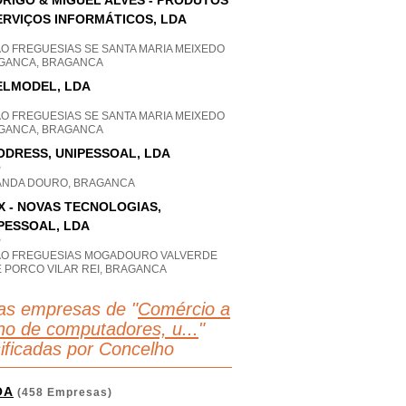
RIGO & MIGUEL ALVES - PRODUTOS
ERVIÇOS INFORMÁTICOS, LDA
AO FREGUESIAS SE SANTA MARIA MEIXEDO
GANCA, BRAGANCA
ELMODEL, LDA
AO FREGUESIAS SE SANTA MARIA MEIXEDO
GANCA, BRAGANCA
ODRESS, UNIPESSOAL, LDA
P
ANDA DOURO, BRAGANCA
X - NOVAS TECNOLOGIAS,
PESSOAL, LDA
P
AO FREGUESIAS MOGADOURO VALVERDE
E PORCO VILAR REI, BRAGANCA
as empresas de "
Comércio a
lho de computadores, u...
"
sificadas por Concelho
OA
(458 Empresas)