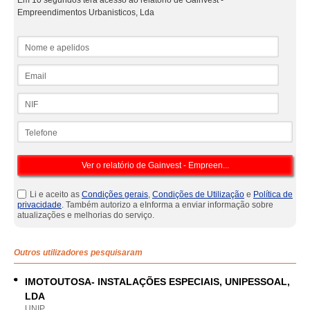
Em 10 segundos terá acesso ao relatório de Gainvest -
Empreendimentos Urbanisticos, Lda
Nome e apelidos
Email
NIF
Telefone
Li e aceito as
Condições gerais
,
Condições de Utilização
e
Política de
privacidade
. Também autorizo a eInforma a enviar informação sobre
atualizações e melhorias do serviço.
Outros utilizadores pesquisaram
IMOTOUTOSA- INSTALAÇÕES ESPECIAIS, UNIPESSOAL,
LDA
UNIP