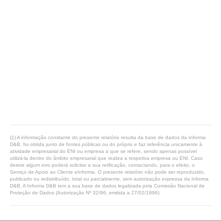
(1) A informação constante do presente relatório resulta da base de dados da Informa
D&B, foi obtida junto de fontes públicas ou do próprio e faz referência unicamente à
atividade empresarial do ENI ou empresa a que se refere, sendo apenas possível
utilizá-la dentro do âmbito empresarial que realiza a respetiva empresa ou ENI. Caso
detete algum erro poderá solicitar a sua retificação, contactando, para o efeito, o
Serviço de Apoio ao Cliente eInforma. O presente relatório não pode ser reproduzido,
publicado ou redistribuído, total ou parcialmente, sem autorização expressa da Informa
D&B. A Informa D&B tem a sua base de dados legalizada pela Comissão Nacional de
Proteção de Dados (Autorização Nº 32/96, emitida a 27/02/1996).