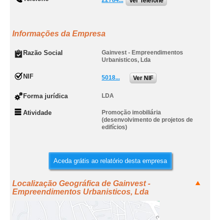
22784...
Ver Telefone
Informações da Empresa
Razão Social
Gainvest - Empreendimentos
Urbanisticos, Lda
NIF
5018...
Ver NIF
Forma jurídica
LDA
Atividade
Promoção imobiliária
(desenvolvimento de projetos de
edifícios)
Aceda grátis ao relatório desta empresa
Localização Geográfica de Gainvest -
Empreendimentos Urbanisticos, Lda