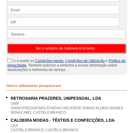
Email
NIF
Telefone
Li e aceito as
Condições gerais
,
Condições de Utilização
e
Política de
privacidade
. Também autorizo a eInforma a enviar informação sobre
atualizações e melhorias do serviço.
Outros utilizadores pesquisaram
RETROSARIA PRAZERES, UNIPESSOAL, LDA
UNIP
UNIAO FREGUESIAS FUNDAO VALVERDE DONAS ALDEIA JOANES
NOVA CABO, CASTELO BRANCO
CALDEIRA MODAS - TÊXTEIS E CONFECÇÕES, LDA
LDA
CASTELO BRANCO, CASTELO BRANCO