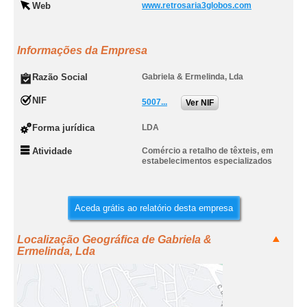
Web
www.retrosaria3globos.com
Informações da Empresa
Razão Social
Gabriela & Ermelinda, Lda
NIF
5007...
Ver NIF
Forma jurídica
LDA
Atividade
Comércio a retalho de têxteis, em
estabelecimentos especializados
Aceda grátis ao relatório desta empresa
Localização Geográfica de Gabriela &
Ermelinda, Lda