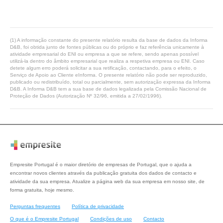
(1) A informação constante do presente relatório resulta da base de dados da Informa
D&B, foi obtida junto de fontes públicas ou do próprio e faz referência unicamente à
atividade empresarial do ENI ou empresa a que se refere, sendo apenas possível
utilizá-la dentro do âmbito empresarial que realiza a respetiva empresa ou ENI. Caso
detete algum erro poderá solicitar a sua retificação, contactando, para o efeito, o
Serviço de Apoio ao Cliente eInforma. O presente relatório não pode ser reproduzido,
publicado ou redistribuído, total ou parcialmente, sem autorização expressa da Informa
D&B. A Informa D&B tem a sua base de dados legalizada pela Comissão Nacional de
Proteção de Dados (Autorização Nº 32/96, emitida a 27/02/1996).
Empresite Portugal é o maior diretório de empresas de Portugal, que o ajuda a
encontrar novos clientes através da publicação gratuita dos dados de contacto e
atividade da sua empresa. Atualize a página web da sua empresa em nosso site, de
forma gratuita, hoje mesmo.
Perguntas frequentes
Política de privacidade
O que é o Empresite Portugal
Condições de uso
Contacto