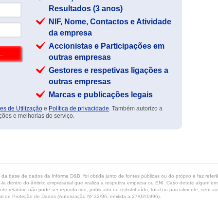
Resultados (3 anos)
NIF, Nome, Contactos e Atividade
da empresa
Accionistas e Participações em
outras empresas
Gestores e respetivas ligações a
outras empresas
Marcas e publicações legais
es de Utilização
e
Política de privacidade
. Também autorizo a
ções e melhorias do serviço.
ta da base de dados da Informa D&B, foi obtida junto de fontes públicas ou do próprio e faz refe
-la dentro do âmbito empresarial que realiza a respetiva empresa ou ENI. Caso detete algum erro 
ente relatório não pode ser reproduzido, publicado ou redistribuído, total ou parcialmente, sem
l de Proteção de Dados (Autorização Nº 32/96, emitida a 27/02/1996).