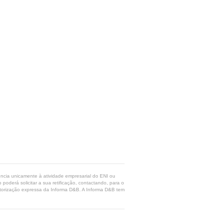
rência unicamente à atividade empresarial do ENI ou
poderá solicitar a sua retificação, contactando, para o
 autorização expressa da Informa D&B. A Informa D&B tem