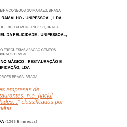
A
P
EIRA CONEGOS GUIMARAES, BRAGA
 RAMALHO - UNIPESSOAL, LDA
P
DUFINHO POVOA LANHOSO, BRAGA
EL DA FELICIDADE - UNIPESSOAL,
A
P
AO FREGUESIAS ABACAO GEMEOS
MARAES, BRAGA
NO MÁGICO - RESTAURAÇÃO E
IFICAÇÃO, LDA
OROES BRAGA, BRAGA
as empresas de
aurantes, n.e. (inclui
dades...
" classificadas por
elho
OA
(1369 Empresas)