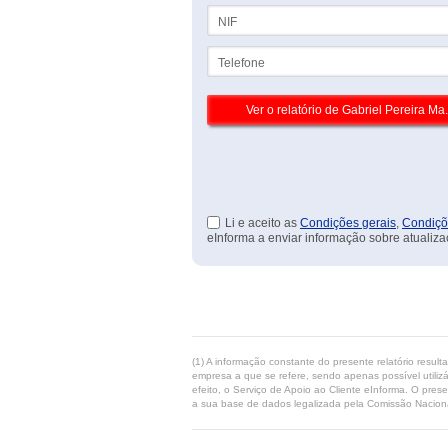
NIF
Telefone
Li e aceito as
Condições gerais
,
Condiçõ
eInforma a enviar informação sobre atualiza
(1) A informação constante do presente relatório resul
empresa a que se refere, sendo apenas possível utilizá
efeito, o Serviço de Apoio ao Cliente eInforma. O pres
a sua base de dados legalizada pela Comissão Naciona