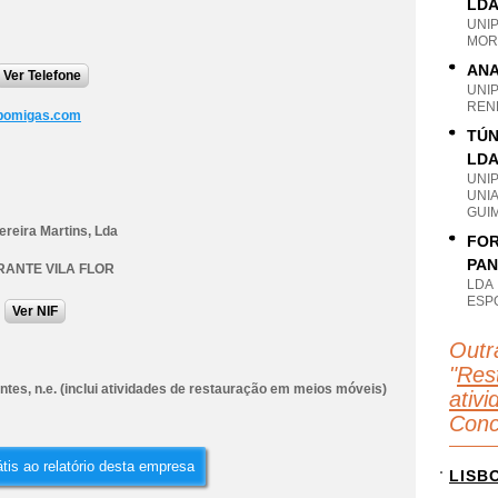
LD
UNI
MOR
ANA
Ver Telefone
UNI
REN
pomigas.com
TÚN
LD
UNI
UNI
GUI
ereira Martins, Lda
FOR
PAN
ANTE VILA FLOR
LDA
ESP
Ver NIF
Outr
"
Rest
tes, n.e. (inclui atividades de restauração em meios móveis)
ativi
Conc
tis ao relatório desta empresa
LISB