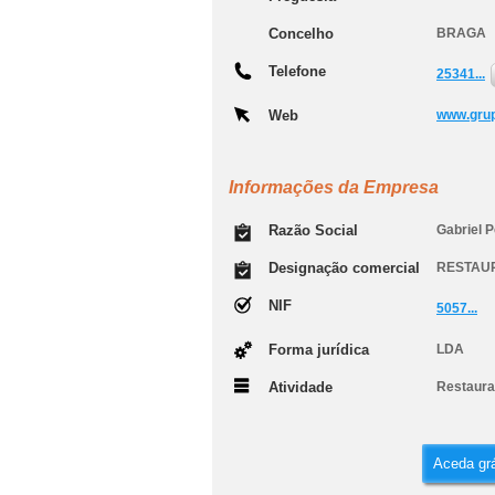
Concelho
BRAGA
Telefone
25341...
Web
www.gru
Informações da Empresa
Razão Social
Gabriel P
Designação comercial
RESTAUR
NIF
5057...
Forma jurídica
LDA
Atividade
Restauran
Aceda grá