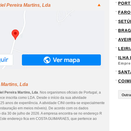
PORT
el Pereira Martins, Lda
FARO
SETÚ
BRA
AVEI
LEIRI
ILHA
Empre
SANT
COIM
 Martins, Lda
el Pereira Martins, Lda
. Nos organismos oficiais de Portugal, a
ce inscrita como LDA. Desde o início da sua atividade
25 anos de experiência. A atividade CINI centra-se especialmente
e restauração em meios móveis). De acordo com os dados
do dia 30 de julho de 2026. A empresa encontra-se no endereço R
te endereço fica em COSTA GUIMARAES, que pertence ao