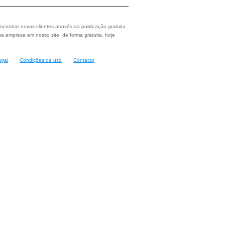
ncontrar novos clientes através da publicação gratuita
a empresa em nosso site, de forma gratuita, hoje
ugal
Condições de uso
Contacto