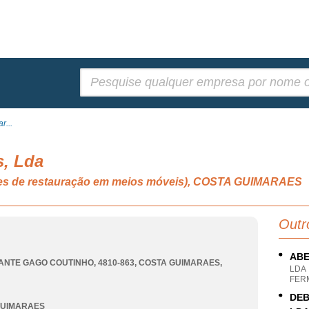
Pesquisar:
r...
s, Lda
idades de restauração em meios móveis), COSTA GUIMARAES
Outr
ABE
ANTE GAGO COUTINHO, 4810-863
,
COSTA GUIMARAES
,
LDA
FER
DEB
GUIMARAES