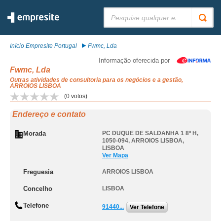
Pesquisar:
Início Empresite Portugal
Fwmc, Lda
Informação oferecida por
Fwmc, Lda
Outras atividades de consultoria para os negócios e a gestão,
ARROIOS LISBOA
(
0
votos)
Endereço e contato
Morada
PC DUQUE DE SALDANHA 1 8º H,
1050-094
,
ARROIOS LISBOA
,
LISBOA
Ver Mapa
Freguesia
ARROIOS LISBOA
Concelho
LISBOA
Telefone
91440...
Ver Telefone