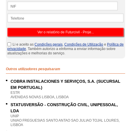
NIF
Telefone
Li e aceito as
Condições gerais
,
Condições de Utilização
e
Política de
privacidade
. Também autorizo a eInforma a enviar informação sobre
atualizações e melhorias do serviço.
Outros utilizadores pesquisaram
COBRA INSTALACIONES Y SERVIÇOS, S.A. (SUCURSAL
EM PORTUGAL)
ESTR
AVENIDAS NOVAS LISBOA, LISBOA
STATUSVERSÃO - CONSTRUÇÃO CIVIL, UNIPESSOAL,
LDA
UNIP
UNIAO FREGUESIAS SANTO ANTAO SAO JULIAO TOJAL LOURES,
LISBOA