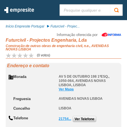
Pesquisar:
Início Empresite Portugal
Futurcivil - Projec...
Informação oferecida por
Futurcivil - Projectos Engenharia, Lda
Construção de outras obras de engenharia civil, n.e., AVENIDAS
NOVAS LISBOA
(
0
votos)
Endereço e contato
Morada
AV 5 DE OUTUBRO 198 1ºESQ.,
1050-064
,
AVENIDAS NOVAS
LISBOA
,
LISBOA
Ver Mapa
Freguesia
AVENIDAS NOVAS LISBOA
Concelho
LISBOA
Telefone
21754...
Ver Telefone