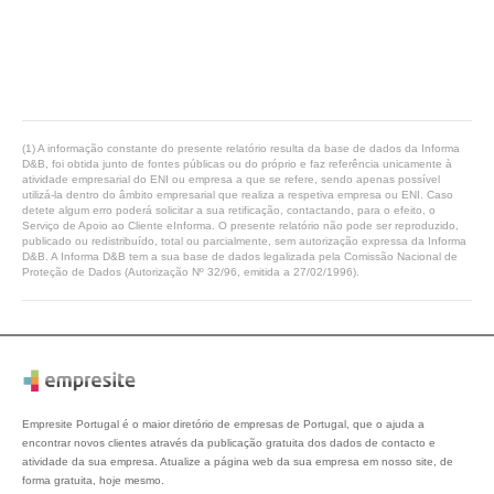
(1) A informação constante do presente relatório resulta da base de dados da Informa
D&B, foi obtida junto de fontes públicas ou do próprio e faz referência unicamente à
atividade empresarial do ENI ou empresa a que se refere, sendo apenas possível
utilizá-la dentro do âmbito empresarial que realiza a respetiva empresa ou ENI. Caso
detete algum erro poderá solicitar a sua retificação, contactando, para o efeito, o
Serviço de Apoio ao Cliente eInforma. O presente relatório não pode ser reproduzido,
publicado ou redistribuído, total ou parcialmente, sem autorização expressa da Informa
D&B. A Informa D&B tem a sua base de dados legalizada pela Comissão Nacional de
Proteção de Dados (Autorização Nº 32/96, emitida a 27/02/1996).
Empresite Portugal é o maior diretório de empresas de Portugal, que o ajuda a
encontrar novos clientes através da publicação gratuita dos dados de contacto e
atividade da sua empresa. Atualize a página web da sua empresa em nosso site, de
forma gratuita, hoje mesmo.