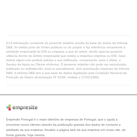
(1) A informação constante do presente relatório resulta da base de dados da Informa
D&B, foi obtida junto de fontes públicas ou do próprio e faz referência unicamente à
atividade empresarial do ENI ou empresa a que se refere, sendo apenas possível
utilizá-la dentro do âmbito empresarial que realiza a respetiva empresa ou ENI. Caso
detete algum erro poderá solicitar a sua retificação, contactando, para o efeito, o
Serviço de Apoio ao Cliente eInforma. O presente relatório não pode ser reproduzido,
publicado ou redistribuído, total ou parcialmente, sem autorização expressa da Informa
D&B. A Informa D&B tem a sua base de dados legalizada pela Comissão Nacional de
Proteção de Dados (Autorização Nº 32/96, emitida a 27/02/1996).
Empresite Portugal é o maior diretório de empresas de Portugal, que o ajuda a
encontrar novos clientes através da publicação gratuita dos dados de contacto e
atividade da sua empresa. Atualize a página web da sua empresa em nosso site, de
forma gratuita, hoje mesmo.