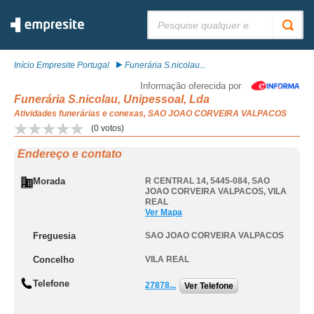
Pesquisar:
Início Empresite Portugal
Funerária S.nicolau...
Informação oferecida por
Funerária S.nicolau, Unipessoal, Lda
Atividades funerárias e conexas, SAO JOAO CORVEIRA VALPACOS
(
0
votos)
Endereço e contato
Morada
R CENTRAL 14, 5445-084
,
SAO
JOAO CORVEIRA VALPACOS
,
VILA
REAL
Ver Mapa
Freguesia
SAO JOAO CORVEIRA VALPACOS
Concelho
VILA REAL
Telefone
27878...
Ver Telefone