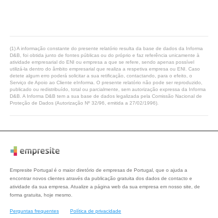
(1) A informação constante do presente relatório resulta da base de dados da Informa
D&B, foi obtida junto de fontes públicas ou do próprio e faz referência unicamente à
atividade empresarial do ENI ou empresa a que se refere, sendo apenas possível
utilizá-la dentro do âmbito empresarial que realiza a respetiva empresa ou ENI. Caso
detete algum erro poderá solicitar a sua retificação, contactando, para o efeito, o
Serviço de Apoio ao Cliente eInforma. O presente relatório não pode ser reproduzido,
publicado ou redistribuído, total ou parcialmente, sem autorização expressa da Informa
D&B. A Informa D&B tem a sua base de dados legalizada pela Comissão Nacional de
Proteção de Dados (Autorização Nº 32/96, emitida a 27/02/1996).
Empresite Portugal é o maior diretório de empresas de Portugal, que o ajuda a
encontrar novos clientes através da publicação gratuita dos dados de contacto e
atividade da sua empresa. Atualize a página web da sua empresa em nosso site, de
forma gratuita, hoje mesmo.
Perguntas frequentes
Política de privacidade