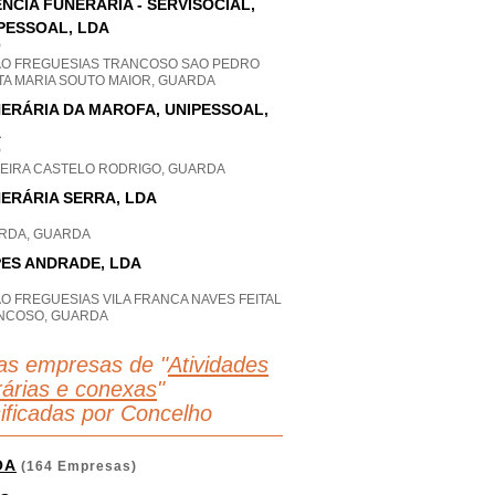
NCIA FUNERÁRIA - SERVISOCIAL,
PESSOAL, LDA
P
AO FREGUESIAS TRANCOSO SAO PEDRO
TA MARIA SOUTO MAIOR, GUARDA
ERÁRIA DA MAROFA, UNIPESSOAL,
A
P
UEIRA CASTELO RODRIGO, GUARDA
ERÁRIA SERRA, LDA
RDA, GUARDA
ES ANDRADE, LDA
O FREGUESIAS VILA FRANCA NAVES FEITAL
NCOSO, GUARDA
as empresas de "
Atividades
rárias e conexas
"
sificadas por Concelho
OA
(164 Empresas)