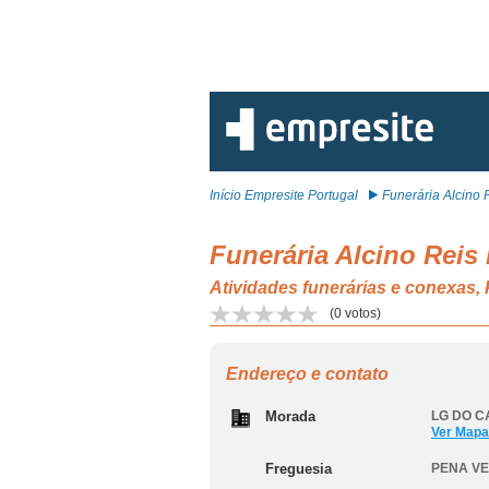
Início Empresite Portugal
Funerária Alcino R
Funerária Alcino Reis
Atividades funerárias e conex
(
0
votos)
Endereço e contato
Morada
LG DO C
Ver Mapa
Freguesia
PENA VE