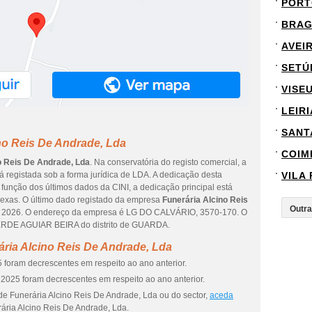
PORT
BRA
AVEI
SETÚ
VISE
LEIRI
SANT
no Reis De Andrade, Lda
COIM
o Reis De Andrade, Lda
. Na conservatória do registo comercial, a
á registada sob a forma jurídica de LDA. A dedicação desta
VILA
função dos últimos dados da CINI, a dedicação principal está
nexas. O último dado registado da empresa
Funerária Alcino Reis
de 2026. O endereço da empresa é LG DO CALVÁRIO, 3570-170. O
VERDE AGUIAR BEIRA do distrito de GUARDA.
ria Alcino Reis De Andrade, Lda
 foram decrescentes em respeito ao ano anterior.
2025 foram decrescentes em respeito ao ano anterior.
de Funerária Alcino Reis De Andrade, Lda ou do sector,
aceda
ária Alcino Reis De Andrade, Lda.