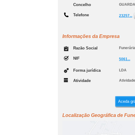
Concelho
GUARD
Telefone
23257...
Informações da Empresa
Razão Social
Funerári
NIF
5061...
Forma jurídica
LDA
Atividade
Atividad
Aceda grá
Localização Geográfica de Fune