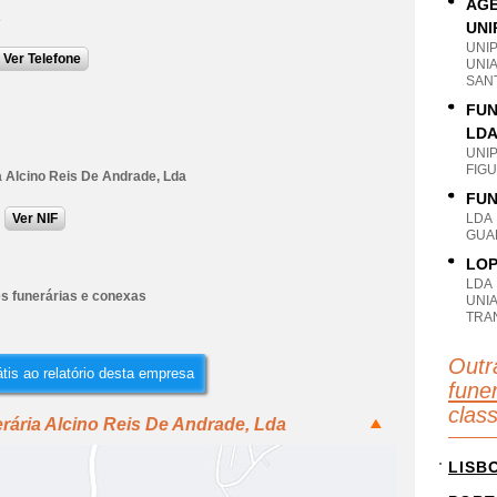
AGÊ
A
UNI
UNI
Ver Telefone
UNI
SAN
FUN
LD
UNI
FIG
a Alcino Reis De Andrade, Lda
FUN
Ver NIF
LDA
GUA
LOP
LDA
es funerárias e conexas
UNIA
TRA
Outr
tis ao relatório desta empresa
fune
clas
rária Alcino Reis De Andrade, Lda
LISB