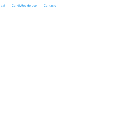
ugal
Condições de uso
Contacto