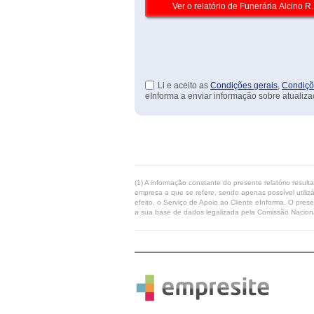
Li e aceito as
Condições gerais
,
Condiçõ
eInforma a enviar informação sobre atualiza
(1) A informação constante do presente relatório resul
empresa a que se refere, sendo apenas possível utilizá
efeito, o Serviço de Apoio ao Cliente eInforma. O pres
a sua base de dados legalizada pela Comissão Naciona