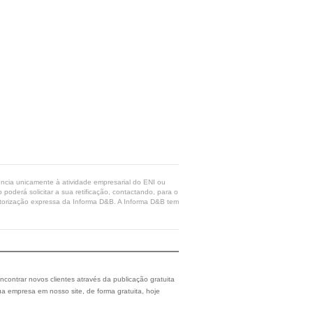
rência unicamente à atividade empresarial do ENI ou
poderá solicitar a sua retificação, contactando, para o
 autorização expressa da Informa D&B. A Informa D&B tem
ncontrar novos clientes através da publicação gratuita
a empresa em nosso site, de forma gratuita, hoje