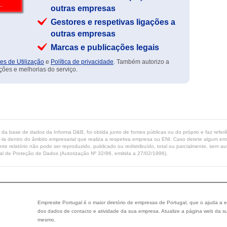
outras empresas
Gestores e respetivas ligações a
outras empresas
Marcas e publicações legais
es de Utilização
e
Política de privacidade
. Também autorizo a
ções e melhorias do serviço.
ta da base de dados da Informa D&B, foi obtida junto de fontes públicas ou do próprio e faz refe
-la dentro do âmbito empresarial que realiza a respetiva empresa ou ENI. Caso detete algum erro 
ente relatório não pode ser reproduzido, publicado ou redistribuído, total ou parcialmente, sem
l de Proteção de Dados (Autorização Nº 32/96, emitida a 27/02/1996).
Empresite Portugal é o maior diretório de empresas de Portugal, que o ajuda a e
dos dados de contacto e atividade da sua empresa. Atualize a página web da su
mesmo.